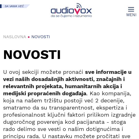
SA VAMA VEĆ
MENI
NASLOVNA
NOVOSTI
NOVOSTI
U ovoj sekciji možete pronaći
sve informacije u
vezi naših dosadašnjih aktivnosti, značajnih i
relevantnih projekata, humanitarnih akcija i
medijski propraćenih događaja
. Kao kompanija,
koja na našem tržištu postoji već 2 decenije,
smatramo da su transparentnost, ekspertiza i
profesionalnost ključni faktori prilikom izgradnje
dugoročnog poverenja kod pacijanata - stoga
rado delimo sve vesti o našim dotignućima i
principu rada. U nastavku možete pročitati sve