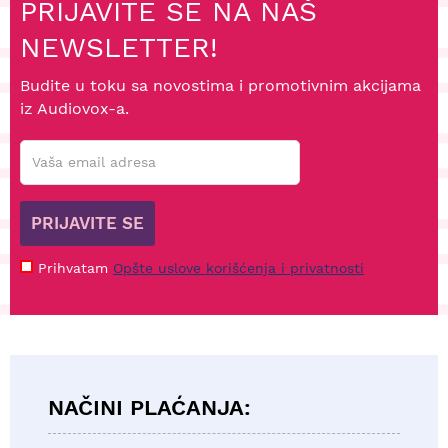
PRIJAVITE SE NA NAŠ
NEWSLETTER!
Budite u toku sa novostima i promotivnim akcijama
iz Audiovox-a.
PRIJAVITE SE
Prihvatam
Opšte uslove korišćenja i privatnosti
NAČINI PLAĆANJA: