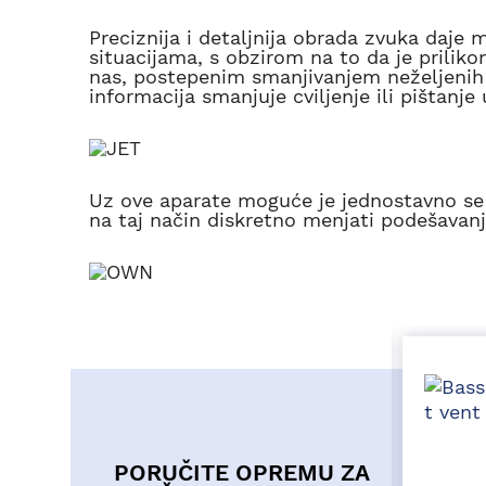
Preciznija i detaljnija obrada zvuka daj
situacijama, s obzirom na to da je priliko
nas, postepenim smanjivanjem neželjenih 
informacija smanjuje cviljenje ili pištanje
Uz ove aparate moguće je jednostavno se 
na taj način diskretno menjati podešavan
PORUČITE OPREMU ZA