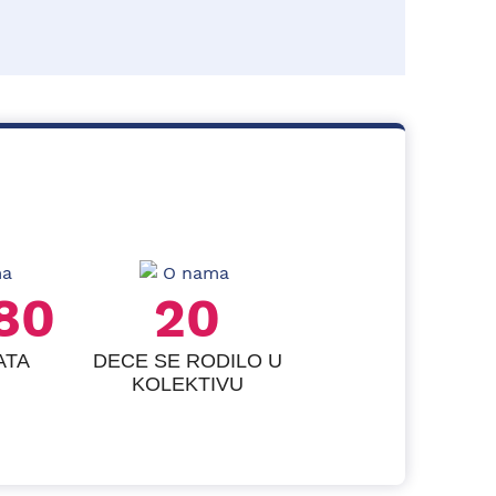
36
24
ATA
DECE SE RODILO U
KOLEKTIVU