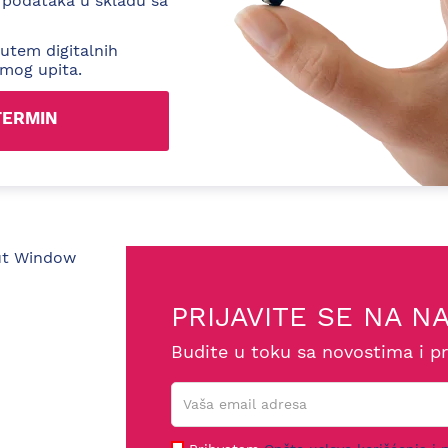
 podataka u skladu sa
utem digitalnih
 mog upita.
PRIJAVITE SE NA N
Budite u toku sa novostima i p