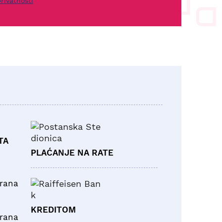
rivatnosti
TA
PLAĆANJE NA RATE
brana
KREDITOM
brana