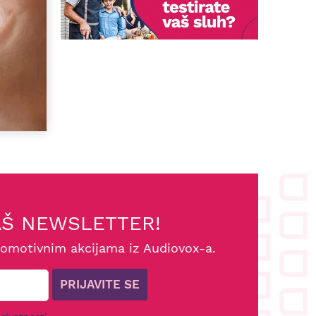
AŠ NEWSLETTER!
romotivnim akcijama iz Audiovox-a.
PRIJAVITE SE