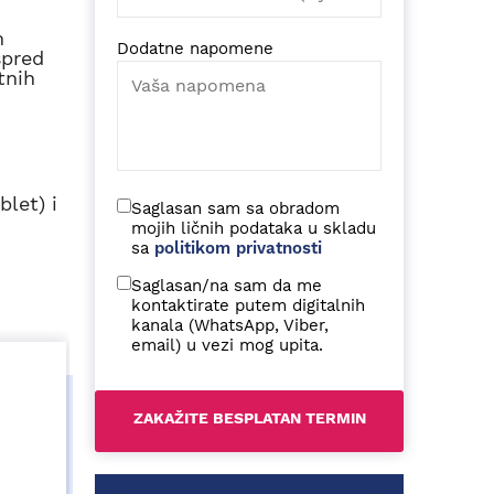
m
Dodatne napomene
spred
tnih
let) i
Saglasan sam sa obradom
mojih ličnih podataka u skladu
sa
politikom privatnosti
Saglasan/na sam da me
kontaktirate putem digitalnih
kanala (WhatsApp, Viber,
email) u vezi mog upita.