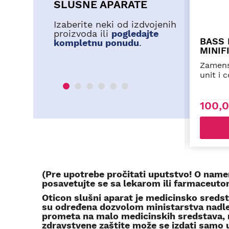
SLUŠNE APARATE
Izaberite neki od izdvojenih
proizvoda ili
pogledajte
NGLE
BATERIJE A10
kompletnu ponudu
.
Baterije za slušne aparate tip
za speaker
A10. Pakovanje sadrži 6
komada baterija. Minimalna
porudžbina je 6 komada
baterija (1 pakovanje).
540,00RSD
ITE
PORUČITE
(Pre upotrebe pročitati uputstvo! O name
posavetujte se sa lekarom ili farmaceuto
Oticon slušni aparat je medicinsko sreds
su određena dozvolom ministarstva nadlež
prometa na malo medicinskih sredstava, n
zdravstvene zaštite može se izdati samo 