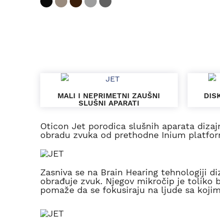
MALI I NEPRIMETNI ZAUŠNI
DIS
SLUŠNI APARATI
Oticon Jet porodica slušnih aparata dizaj
obradu zvuka od prethodne Inium platfor
Zasniva se na Brain Hearing tehnologiji 
obrađuje zvuk. Njegov mikročip je toliko 
pomaže da se fokusiraju na ljude sa kojim