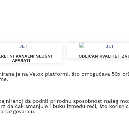
KRETNI KANALNI SLUŠNI
ODLIČAN KVALITET ZV
APARATI
nirana je na Velox platformi, što omogućava 50x br
me.
dizajniranoj da podrži prirodnu sposobnost našeg m
brz da čak smanjuje i buku između reči, što korisni
a razgovaraju.