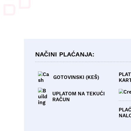
NAČINI PLAĆANJA:
PLAT
GOTOVINSKI (KEŠ)
KAR
UPLATOM NA TEKUĆI
RAČUN
PLA
NAL