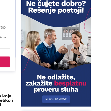
M (CIC,
PROWAX MINIFIT (IIC,CIC I
ITC, MINIRITE)
 zvučnika od
Filter za zaštitu zvučnika od
analnih
ušne masti za IIC, CIC, ITC i
pa CIC i ITC.
MINIRITE slušne aparate.
D
1.340,00RSD
ITE
PORUČITE
a koja
liko i
i