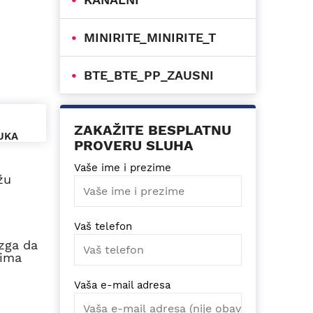
MINIRITE_MINIRITE_T
BTE_BTE_PP_ZAUSNI
ZAKAŽITE BESPLATNU
UKA
PROVERU SLUHA
Vaše ime i prezime
žu
Vaš telefon
ozga da
cima
Vaša e-mail adresa