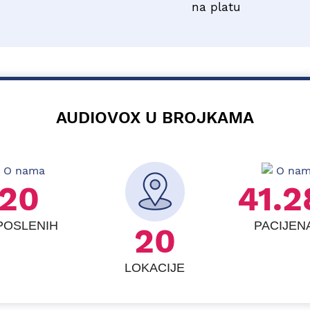
na platu
AUDIOVOX U BROJKAMA
24
49.5
POSLENIH
PACIJEN
24
LOKACIJE