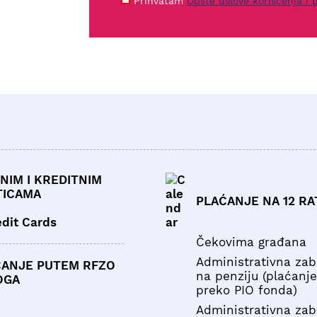
Prihvatam
Opšte uslove korišćenja i p
NIM I KREDITNIM
TICAMA
PLAĆANJE NA 12 RA
Čekovima građana
Administrativna za
ĆANJE PUTEM RFZO
na penziju (plaćanje
OGA
preko PIO fonda)
Administrativna za