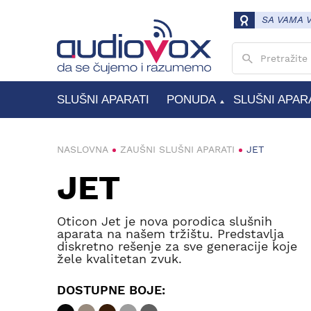
SA VAMA 
Unesite pojam
SLUŠNI APARATI
PONUDA
SLUŠNI APAR
MODELI SLUŠNIH APARATA
VRSTE SLUŠNIH APARATA
KANALNI SLUŠNI APARATI
ZAUŠNI SLUŠNI APARATI
NASLOVNA
ZAUŠNI SLUŠNI APARATI
JET
JET
Oticon Jet je nova porodica slušnih
aparata na našem tržištu. Predstavlja
diskretno rešenje za sve generacije koje
žele kvalitetan zvuk.
DOSTUPNE BOJE: