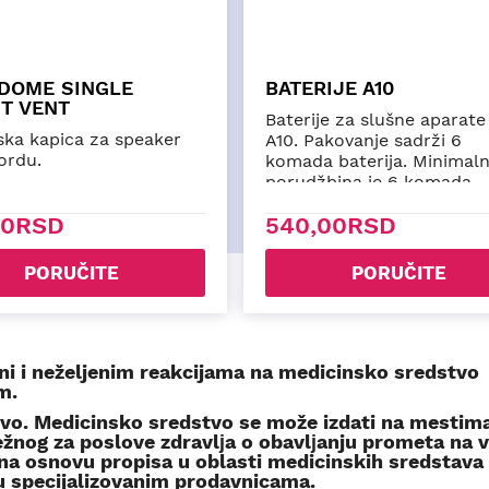
BATERIJE A312
PROWAX SYSTE
ITC)
Baterije za slušne aparate tip
Filter za zaštitu
A312. Pakovanje sadrži 6
ušne masti kod k
komada baterija. Minimalna
slušnih aparata ti
porudžbina je 6 komada
baterija (1 pakovanje).
540,00RSD
1.340,00RS
PORUČITE
PORUČ
ni i neželjenim reakcijama na medicinsko sredstvo
m.
tvo. Medicinsko sredstvo se može izdati na mestim
nog za poslove zdravlјa o obavlјanju prometa na ve
a osnovu propisa u oblasti medicinskih sredstava 
u specijalizovanim prodavnicama.