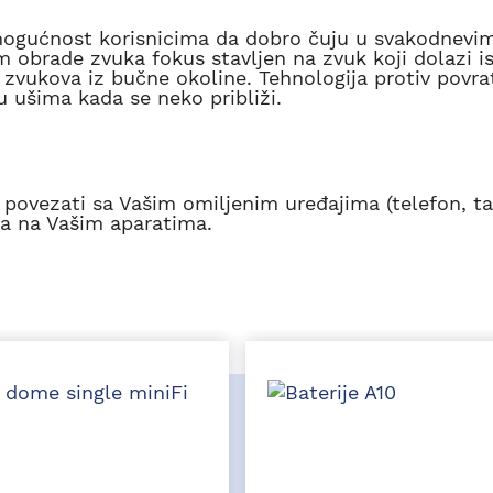
e mogućnost korisnicima da dobro čuju u svakodnevi
m obrade zvuka fokus stavljen na zvuk koji dolazi i
zvukova iz bučne okoline. Tehnologija protiv povra
 u ušima kada se neko približi.
povezati sa Vašim omiljenim uređajima (telefon, tab
ja na Vašim aparatima.