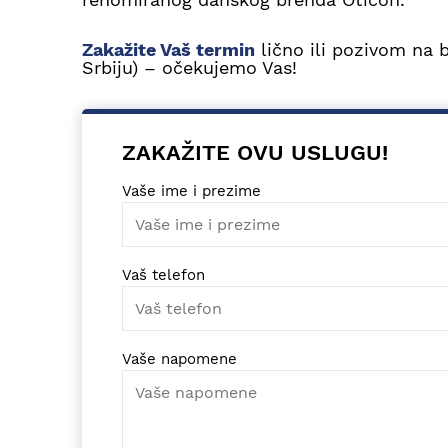
Zakažite Vaš termin
lično ili pozivom na 
Srbiju) – očekujemo Vas!
ZAKAŽITE OVU USLUGU!
Vaše ime i prezime
Vaš telefon
Vaše napomene