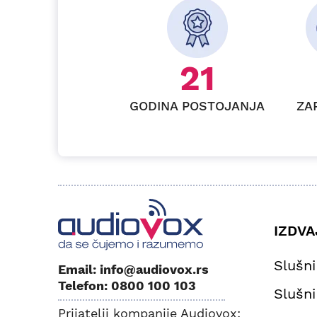
26
GODINA POSTOJANJA
ZA
IZDV
Slušni
Email: info@audiovox.rs
Telefon: 0800 100 103
Slušni
Prijatelji kompanije Audiovox: