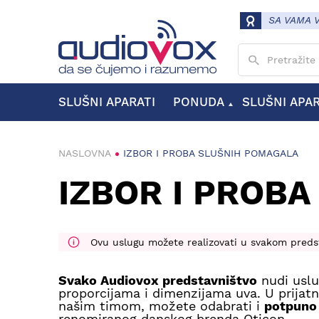
SA VAMA 
Unesite pojam
SLUŠNI APARATI
PONUDA
SLUŠNI APA
MODELI SLUŠNIH APARATA
VRSTE SLUŠNIH APARATA
KANALNI SLUŠNI APARATI
ZAUŠNI SLUŠNI APARATI
NASLOVNA
IZBOR I PROBA SLUŠNIH POMAGALA
IZBOR I PROB
Ovu uslugu možete realizovati u svakom predst
Svako Audiovox predstavništvo
nudi uslu
proporcijama i dimenzijama uva. U prijat
našim timom, možete odabrati i
potpuno 
renomiranog danskog brenda Oticon.