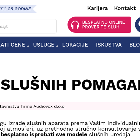
Karijera
Kontakt
VEĆ
26 GODINE
 za pretragu
BESPLATNO ONLINE
PROVERITE SLUH
RATI CENE
USLUGE
LOKACIJE
ISKUSTVA
BL
OPREMA ZA SLUŠNE APARATE
BATERIJE ZA SLUŠNE APARATE
DODATNA OPREMA ZA SLUŠNE APARATE
A SLUŠNIH POMAGA
avništvu firme Audiovox d.o.o.
gu izrade slušnih aparata prema Vašim individualn
noj atmosferi, uz prethodno stručno konsultovanje 
besplatno isprobati sve modele
slušnih uređaja