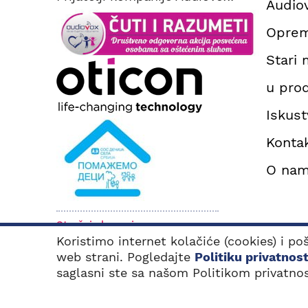
Audiov
Oprem
Stari 
u prod
Iskust
Konta
O na
Stručni skupovi
Koristimo internet kolačiće (cookies) i p
B
P
web strani. Pogledajte
Politiku privatnost
saglasni ste sa našom Politikom privatnos
Sva prava zadržana. 2000 - 2026. ©