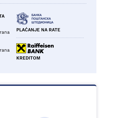
TA
PLAĆANJE NA RATE
brana
brana
KREDITOM