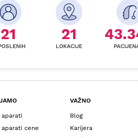
26
24
53.6
POSLENIH
LOKACIJE
PACIJEN
AJAMO
VAŽNO
 aparati
Blog
 aparati cene
Karijera