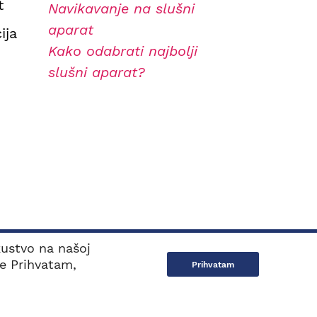
t
Navikavanje na slušni
aparat
ija
Kako odabrati najbolji
slušni aparat?
kustvo na našoj
BESPLATAN INFO
0800 100 103
je Prihvatam,
Prihvatam
Dizajn i web razvoj:
Avokado