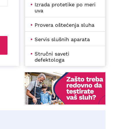
Izrada protetike po meri
uva
Provera oštećenja sluha
Servis slušnih aparata
Stručni saveti
defektologa