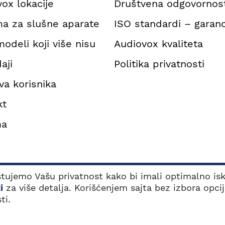
ox lokacije
Društvena odgovornos
a za slušne aparate
ISO standardi – garanc
modeli koji više nisu
Audiovox kvaliteta
aji
Politika privatnosti
va korisnika
kt
ma
oštujemo Vašu privatnost kako bi imali optimalno is
ESPLATNO ONLINE
PRONAĐITE VAMA
ROVERITE SLUH
NAJBLIŽU LOKACIJU
i
za više detalja. Korišćenjem sajta bez izbora opci
ti.