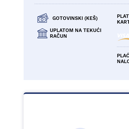
PLAT
GOTOVINSKI (KEŠ)
KAR
UPLATOM NA TEKUĆI
RAČUN
PLA
NAL