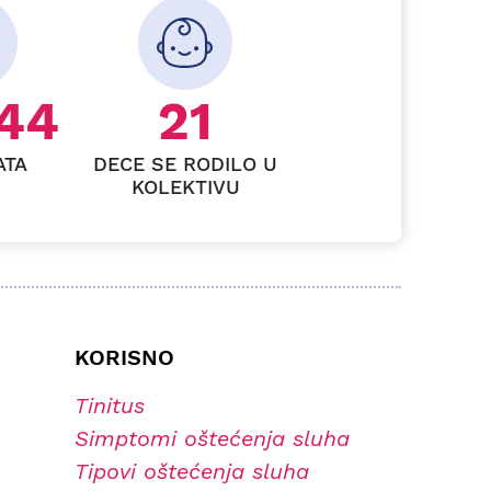
64
26
ATA
DECE SE RODILO U
KOLEKTIVU
KORISNO
Tinitus
Simptomi oštećenja sluha
Tipovi oštećenja sluha