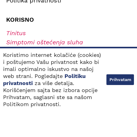
Politika privatnosti
KORISNO
Tinitus
Simptomi oštećenja sluha
Tipovi oštećenja sluha
Koristimo internet kolačiće (cookies)
Navikavanje na slušni aparat
i poštujemo Vašu privatnost kako bi
imali optimalno iskustvo na našoj
Kako odabrati najbolji slušni aparat?
web strani. Pogledajte
Politiku
Prihvatam
privatnosti
za više detalja.
Korišćenjem sajta bez izbora opcije
Sva prava zadržana. 2000 - 2026. © Audiovox
Prihvatam, saglasni ste sa našom
NAJBLIŽE
BESPLATAN POZIV
LOKACIJE
0800 100 103
Politikom privatnosti.
Dizajn i web razvoj:
Avokado