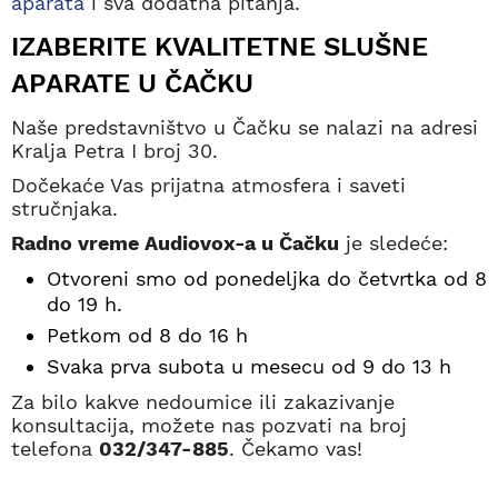
aparata
i sva dodatna pitanja.
IZABERITE KVALITETNE SLUŠNE
APARATE U ČAČKU
Naše predstavništvo u Čačku se nalazi na adresi
Kralja Petra I broj 30.
Dočekaće Vas prijatna atmosfera i saveti
stručnjaka.
Radno vreme Audiovox-a u Čačku
je sledeće:
Otvoreni smo od ponedeljka do četvrtka od 8
do 19 h.
Petkom od 8 do 16 h
Svaka prva subota u mesecu od 9 do 13 h
Za bilo kakve nedoumice ili zakazivanje
konsultacija, možete nas pozvati na broj
telefona
032/347-885
. Čekamo vas!