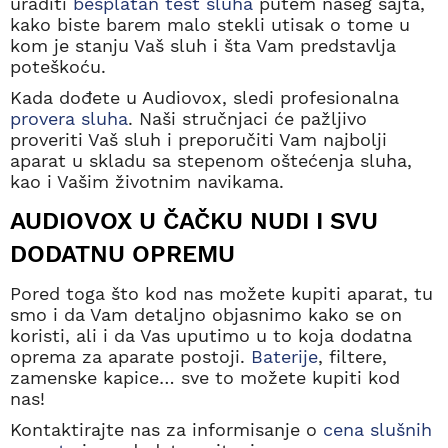
uraditi
besplatan test sluha
putem našeg sajta,
kako biste barem malo stekli utisak o tome u
kom je stanju Vaš sluh i šta Vam predstavlja
poteškoću.
Kada dođete u Audiovox, sledi profesionalna
provera sluha
. Naši stručnjaci će pažljivo
proveriti Vaš sluh i preporučiti Vam najbolji
aparat u skladu sa stepenom oštećenja sluha,
kao i Vašim životnim navikama.
AUDIOVOX U ČAČKU NUDI I SVU
DODATNU OPREMU
Pored toga što kod nas možete kupiti aparat, tu
smo i da Vam detaljno objasnimo kako se on
koristi, ali i da Vas uputimo u to koja dodatna
oprema za aparate postoji.
Baterije
, filtere,
zamenske kapice… sve to možete kupiti kod
nas!
Kontaktirajte nas za informisanje o
cena slušnih