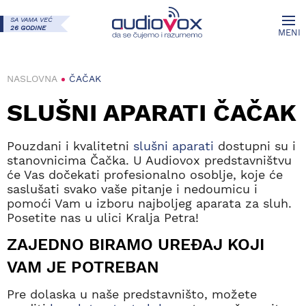
SA VAMA VEĆ
26 GODINE
MENI
NASLOVNA
ČAČAK
SLUŠNI APARATI ČAČAK
Pouzdani i kvalitetni
slušni aparati
dostupni su i
stanovnicima Čačka. U Audiovox predstavništvu
će Vas dočekati profesionalno osoblje, koje će
saslušati svako vaše pitanje i nedoumicu i
pomoći Vam u izboru najboljeg aparata za sluh.
Posetite nas u ulici Kralja Petra!
ZAJEDNO BIRAMO UREĐAJ KOJI
VAM JE POTREBAN
Pre dolaska u naše predstavništo, možete