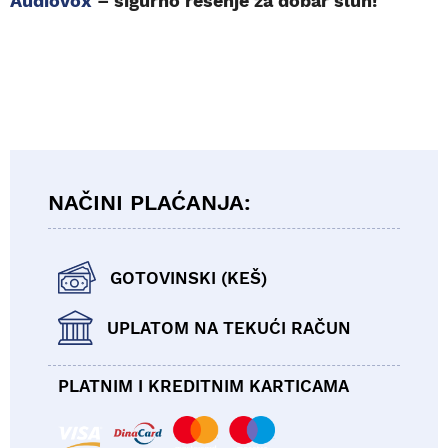
Audiovox
– sigurno rešenje za dobar sluh!
NAČINI PLAĆANJA:
GOTOVINSKI (KEŠ)
UPLATOM NA TEKUĆI RAČUN
PLATNIM I KREDITNIM KARTICAMA