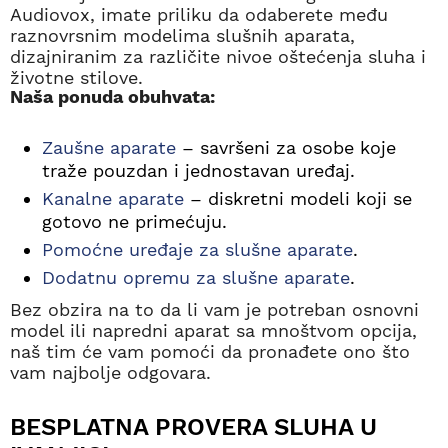
Audiovox, imate priliku da odaberete među
raznovrsnim modelima slušnih aparata,
dizajniranim za različite nivoe oštećenja sluha i
životne stilove.
Naša ponuda obuhvata:
Zaušne aparate
– savršeni za osobe koje
traže pouzdan i jednostavan uređaj.
Kanalne aparate
– diskretni modeli koji se
gotovo ne primećuju.
Pomoćne uređaje za slušne aparate
.
Dodatnu opremu za slušne aparate
.
Bez obzira na to da li vam je potreban osnovni
model ili napredni aparat sa mnoštvom opcija,
naš tim će vam pomoći da pronađete ono što
vam najbolje odgovara.
BESPLATNA PROVERA SLUHA U