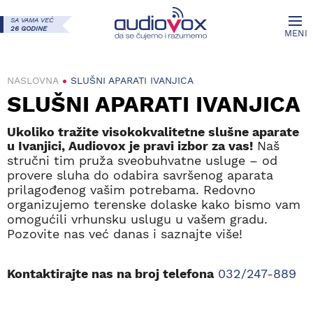
SA VAMA VEĆ
26 GODINE
MENI
NASLOVNA
SLUŠNI APARATI IVANJICA
SLUŠNI APARATI IVANJICA
Ukoliko tražite visokokvalitetne slušne aparate
u Ivanjici, Audiovox je pravi izbor za vas!
Naš
stručni tim pruža sveobuhvatne usluge – od
provere sluha do odabira savršenog aparata
prilagođenog vašim potrebama. Redovno
organizujemo terenske dolaske kako bismo vam
omogućili vrhunsku uslugu u vašem gradu.
Pozovite nas već danas i saznajte više!
Kontaktirajte nas na broj telefona
032/247-889