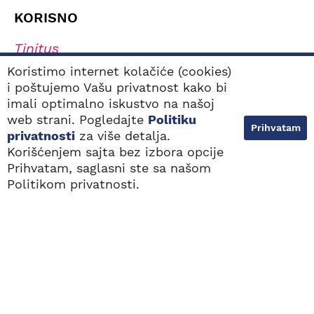
KORISNO
Tinitus
Simptomi oštećenja sluha
Koristimo internet kolačiće (cookies)
i poštujemo Vašu privatnost kako bi
Tipovi oštećenja sluha
imali optimalno iskustvo na našoj
Navikavanje na slušni aparat
web strani. Pogledajte
Politiku
Prihvatam
Kako odabrati najbolji slušni aparat?
privatnosti
za više detalja.
Korišćenjem sajta bez izbora opcije
Prihvatam, saglasni ste sa našom
NAJBLIŽE
BESPLATAN POZIV
LOKACIJE
0800 100 103
Politikom privatnosti.
Sva prava zadržana. 2000 - 2026. © Audiovox
Dizajn i web razvoj:
Avokado