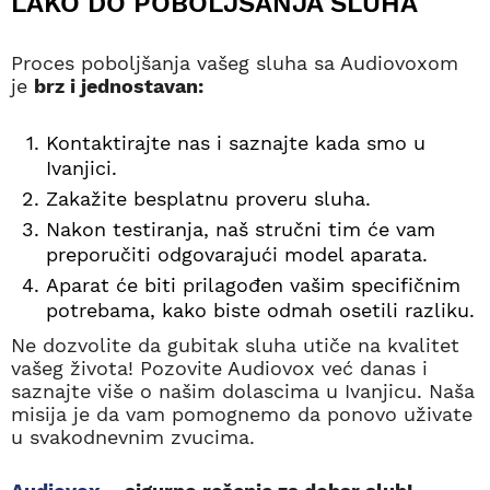
LAKO DO POBOLJŠANJA SLUHA
Proces poboljšanja vašeg sluha sa Audiovoxom
je
brz i jednostavan:
Kontaktirajte nas i saznajte kada smo u
Ivanjici.
Zakažite besplatnu proveru sluha.
Nakon testiranja, naš stručni tim će vam
preporučiti odgovarajući model aparata.
Aparat će biti prilagođen vašim specifičnim
potrebama, kako biste odmah osetili razliku.
Ne dozvolite da gubitak sluha utiče na kvalitet
vašeg života! Pozovite Audiovox već danas i
saznajte više o našim dolascima u Ivanjicu. Naša
misija je da vam pomognemo da ponovo uživate
u svakodnevnim zvucima.