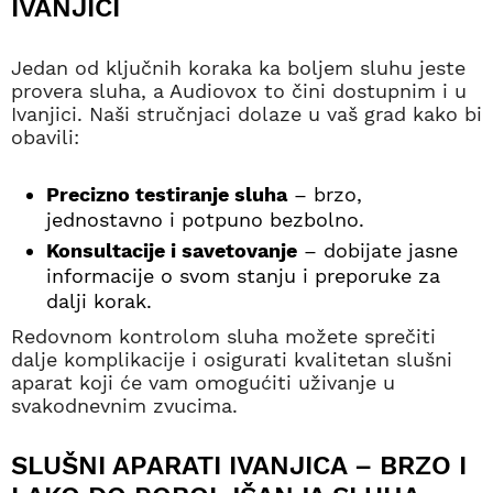
IVANJICI
Jedan od ključnih koraka ka boljem sluhu jeste
provera sluha, a Audiovox to čini dostupnim i u
Ivanjici. Naši stručnjaci dolaze u vaš grad kako bi
obavili:
Precizno testiranje sluha
– brzo,
jednostavno i potpuno bezbolno.
Konsultacije i savetovanje
– dobijate jasne
informacije o svom stanju i preporuke za
dalji korak.
Redovnom kontrolom sluha možete sprečiti
dalje komplikacije i osigurati kvalitetan slušni
aparat koji će vam omogućiti uživanje u
svakodnevnim zvucima.
SLUŠNI APARATI IVANJICA – BRZO I