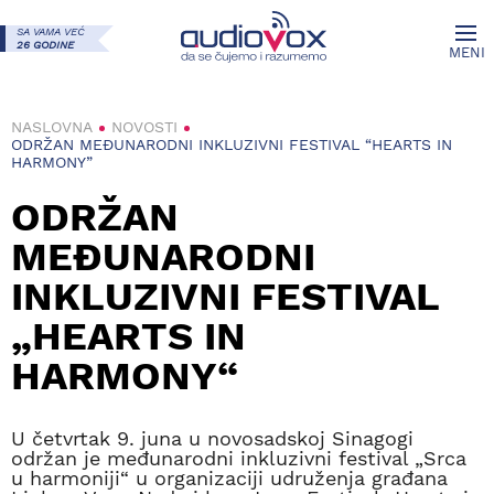
SA VAMA VEĆ
26 GODINE
MENI
NASLOVNA
NOVOSTI
ODRŽAN MEĐUNARODNI INKLUZIVNI FESTIVAL “HEARTS IN
HARMONY”
ODRŽAN
MEĐUNARODNI
INKLUZIVNI FESTIVAL
„HEARTS IN
HARMONY“
U četvrtak 9. juna u novosadskoj Sinagogi
održan je međunarodni inkluzivni festival „Srca
u harmoniji“ u organizaciji udruženja građana