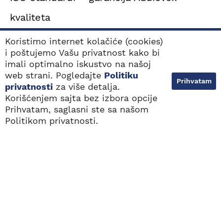
kvaliteta
Politika privatnosti
Koristimo internet kolačiće (cookies)
i poštujemo Vašu privatnost kako bi
imali optimalno iskustvo na našoj
KORISNO
web strani. Pogledajte
Politiku
Prihvatam
privatnosti
za više detalja.
Tinitus
Korišćenjem sajta bez izbora opcije
Simptomi oštećenja sluha
Prihvatam, saglasni ste sa našom
NAJBLIŽE
BESPLATAN POZIV
LOKACIJE
0800 100 103
Tipovi oštećenja sluha
Politikom privatnosti.
Navikavanje na slušni aparat
Kako odabrati najbolji slušni aparat?
Sva prava zadržana. 2000 - 2026. © Audiovox