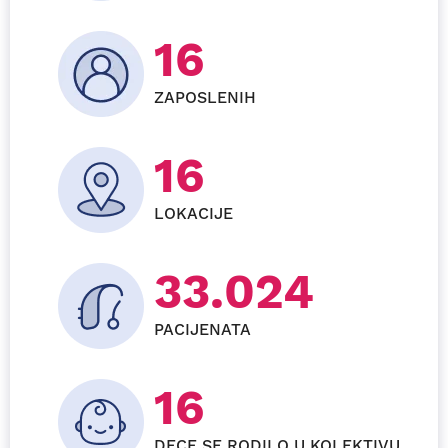
30
ZAPOSLENIH
24
LOKACIJE
61.920
PACIJENATA
27+
DECE SE RODILO U KOLEKTIVU