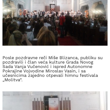
Posle pozdravne reči Miše Blizanca, publiku su
pozdravili i član veća kulture Grada Novog
Sada Vanja Vučenović i ispred Autonomne
Pokrajine Vojvodine Miroslav Vasin, i sa
učesnicima zajedno otpevali himnu festivala
„Molitva“.