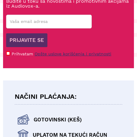
Budite u toku sa novostima i promotivnim akcijama
iz Audiovox-a.
PRIJAVITE SE
Prihvatam
Opšte uslove korišćenja i privatnosti
NAČINI PLAĆANJA:
GOTOVINSKI (KEŠ)
UPLATOM NA TEKUĆI RAČUN