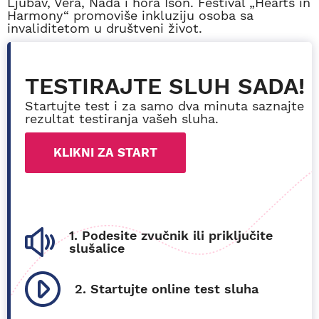
Ljubav, Vera, Nada i hora Ison. Festival „Hearts in
Harmony“ promoviše inkluziju osoba sa
invaliditetom u društveni život.
TESTIRAJTE SLUH SADA!
Startujte test i za samo dva minuta saznajte
rezultat testiranja vašeh sluha.
KLIKNI ZA START
1. Podesite zvučnik ili priključite
slušalice
2. Startujte online test sluha