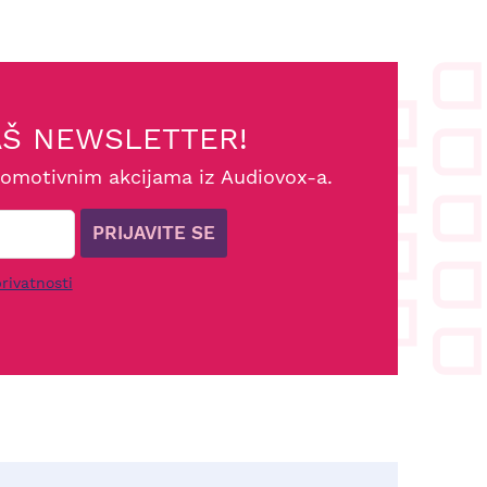
AŠ NEWSLETTER!
romotivnim akcijama iz Audiovox-a.
PRIJAVITE SE
rivatnosti