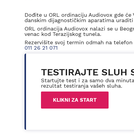
Dođite u ORL ordinaciju Audiovox gde će 
danskim dijagnostičkim aparatima uraditi
ORL ordinacija Audiovox nalazi se u Beogr
venac kod Terazijskog tunela.
Rezervišite svoj termin odmah na telefon
011 26 21 071
TESTIRAJTE SLUH 
Startujte test i za samo dva minut
rezultat testiranja vašeh sluha.
KLIKNI ZA START