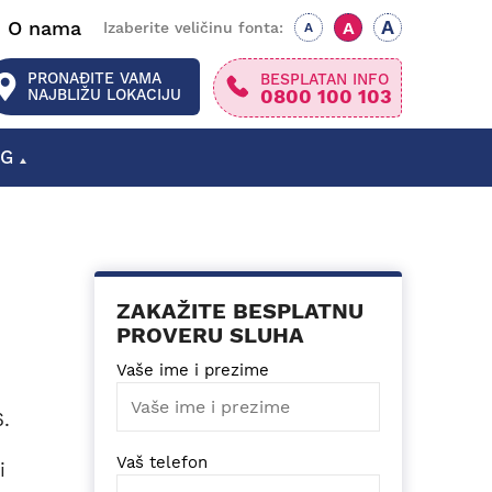
A
O nama
A
Izaberite veličinu fonta:
A
PRONAĐITE VAMA
BESPLATAN INFO
0800 100 103
NAJBLIŽU LOKACIJU
OG
SLUŠNI APARATI SMEDEREVSKA PALANKA
SLUŠNI APARATI GORNJI MILANOVAC
ZAKAŽITE BESPLATNU
PROVERU SLUHA
Vaše ime i prezime
.
Vaš telefon
i