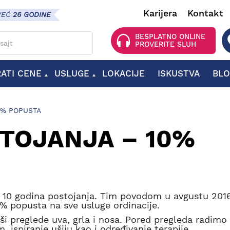
Karijera
Kontakt
VEĆ
26 GODINE
 za pretragu
BESPLATNO ONLINE
PROVERITE SLUH
RATI CENE
USLUGE
LOKACIJE
ISKUSTVA
BL
OPREMA ZA SLUŠNE APARATE
BATERIJE ZA SLUŠNE APARATE
DODATNA OPREMA ZA SLUŠNE APARATE
0% POPUSTA
STOJANJA – 10%
i 10 godina postojanja. Tim povodom u avgustu 2016
0% popusta na sve usluge ordinacije.
ši preglede uva, grla i nosa. Pored pregleda radimo 
 ispiranje ušiju kao i određivanje terapije.