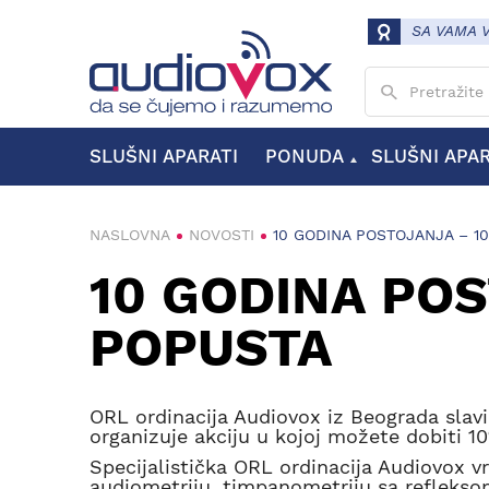
SA VAMA 
Unesite pojam
SLUŠNI APARATI
PONUDA
SLUŠNI APA
MODELI SLUŠNIH APARATA
VRSTE SLUŠNIH APARATA
KANALNI SLUŠNI APARATI
ZAUŠNI SLUŠNI APARATI
NASLOVNA
NOVOSTI
10 GODINA POSTOJANJA – 1
10 GODINA PO
POPUSTA
ORL ordinacija Audiovox iz Beograda slav
organizuje akciju u kojoj možete dobiti 1
Specijalistička ORL ordinacija Audiovox vr
audiometriju, timpanometriju sa refleksom,