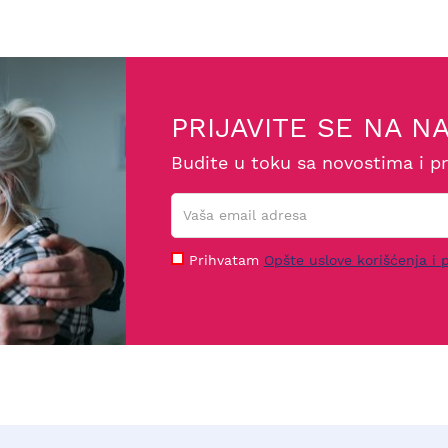
PRIJAVITE SE NA N
Budite u toku sa novostima i p
Prihvatam
Opšte uslove korišćenja i p