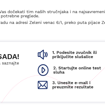
Vas dočekati tim naših stručnjaka i na najsavremen
 potrebne preglede.
adu na adresi Zeleni venac 6/I, preko puta pijace Z
1. Podesite zvučnik ili
SADA!
priključite slušalice
a saznajte
2. Startujte online test
sluha
3. Unesite e-mail i
preuzmite rezultate