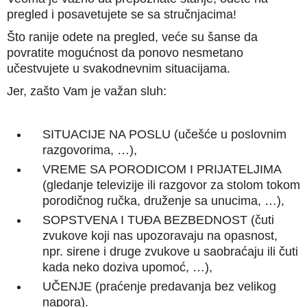
pregled i posavetujete se sa stručnjacima!
Što ranije odete na pregled, veće su šanse da
povratite mogućnost da ponovo nesmetano
učestvujete u svakodnevnim situacijama.
Jer, zašto Vam je važan sluh:
SITUACIJE NA POSLU (učešće u poslovnim
razgovorima, …),
VREME SA PORODICOM I PRIJATELJIMA
(gledanje televizije ili razgovor za stolom tokom
porodičnog ručka, druženje sa unucima, …),
SOPSTVENA I TUĐA BEZBEDNOST (čuti
zvukove koji nas upozoravaju na opasnost,
npr. sirene i druge zvukove u saobraćaju ili čuti
kada neko doziva upomoć, …),
UČENJE (praćenje predavanja bez velikog
napora).