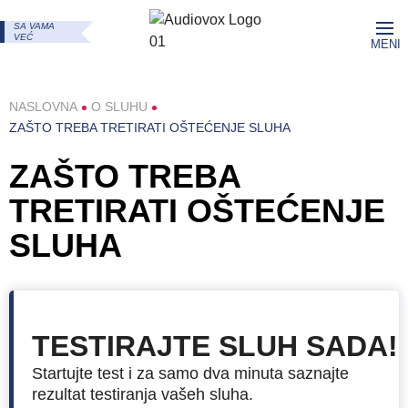
SA VAMA
VEĆ
MENI
NASLOVNA
O SLUHU
ZAŠTO TREBA TRETIRATI OŠTEĆENJE SLUHA
ZAŠTO TREBA
TRETIRATI OŠTEĆENJE
SLUHA
TESTIRAJTE SLUH SADA!
Startujte test i za samo dva minuta saznajte
rezultat testiranja vašeh sluha.