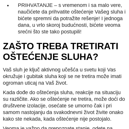
PRIHVATANJE – s vremenom i sa malo vere,
naučićete da prihvatite oštećenje Vašeg sluha i
bićete spremni da potražite rešenje! I jednoga
dana, u vrlo skoroj budućnosti, bićete veoma
srećni što ste tako postupili!
ZAŠTO TREBA TRETIRATI
OŠTEĆENJE SLUHA?
Vaš sluh je ključ aktivnog učešća u svetu koji Vas
okružuje i gubitak sluha koji se ne tretira može imati
ogroman uticaj na Vaš život.
Kada dođe do oštećenja sluha, reakcije na situaciju
su različite. Ako se oštećenje ne tretira, može doći do
društvene izolacije, osećate se umorno čak i pri
samom nastojanju da svakodnevni život živite onako
kako ste nekada, kada oštećenje nije postojalo.
Veoma je važno da prepoznate stanje, odete na