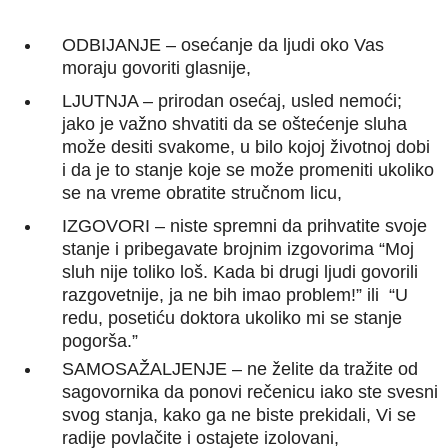
ODBIJANJE – osećanje da ljudi oko Vas
moraju govoriti glasnije,
LJUTNJA – prirodan osećaj, usled nemoći;
jako je važno shvatiti da se oštećenje sluha
može desiti svakome, u bilo kojoj životnoj dobi
i da je to stanje koje se može promeniti ukoliko
se na vreme obratite stručnom licu,
IZGOVORI – niste spremni da prihvatite svoje
stanje i pribegavate brojnim izgovorima “Moj
sluh nije toliko loš. Kada bi drugi ljudi govorili
razgovetnije, ja ne bih imao problem!” ili “U
redu, posetiću doktora ukoliko mi se stanje
pogorša.”
SAMOSAŽALJENJE – ne želite da tražite od
sagovornika da ponovi rečenicu iako ste svesni
svog stanja, kako ga ne biste prekidali, Vi se
radije povlačite i ostajete izolovani,