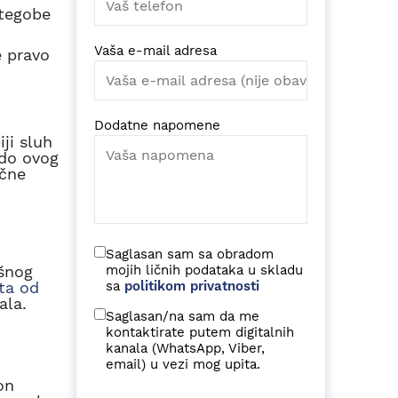
 tegobe
Vaša e-mail adresa
e pravo
Dodatne napomene
iji sluh
do ovog
učne
Saglasan sam sa obradom
šnog
mojih ličnih podataka u skladu
ta od
sa
politikom privatnosti
ala.
Saglasan/na sam da me
kontaktirate putem digitalnih
kanala (WhatsApp, Viber,
email) u vezi mog upita.
on