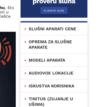
uhu
, što
bol u
jčešće
SLUŠNI APARATI CENE
OPREMA ZA SLUŠNE
APARATE
MODELI APARATA
AUDIOVOX LOKACIJE
ISKUSTVA KORISNIKA
TINITUS (ZUJANJE U
UŠIMA)