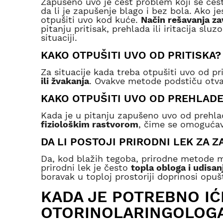
Zapušeno uvo je čest problem koji se čest
da li je zapušenje blago i bez bola. Ako j
otpušiti uvo kod kuće.
Način rešavanja z
pitanju pritisak, prehlada ili iritacija slu
situaciji.
KAKO OTPUŠITI UVO OD PRITISKA?
Za situacije kada treba otpušiti uvo od 
ili žvakanja
. Ovakve metode podstiču otvar
KAKO OTPUŠITI UVO OD PREHLAD
Kada je u pitanju zapušeno uvo od prehl
fiziološkim rastvorom
, čime se omogućav
DA LI POSTOJI PRIRODNI LEK ZA 
Da, kod blažih tegoba, prirodne metode 
prirodni lek je često
topla obloga i udisan
boravak u toploj prostoriji doprinosi opušt
KADA JE POTREBNO IĆ
OTORINOLARINGOLOG