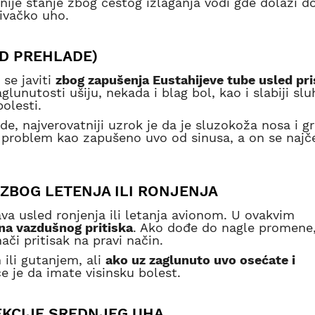
ljnije stanje zbog čestog izlaganja vodi gde dolazi d
ivačko uho.
D PREHLADE)
se javiti
zbog zapušenja Eustahijeve tube usled pr
glunutosti ušiju, nekada i blag bol, kao i slabiji sluh
olesti.
e, najverovatniji uzrok je da je sluzokoža nosa i gr
 problem kao zapušeno uvo od sinusa, a on se najč
 ZBOG LETENJA ILI RONJENJA
a usled ronjenja ili letanja avionom. U ovakvim
a vazdušnog pritiska
. Ako dođe do nagle promene
či pritisak na pravi način.
 ili gutanjem, ali
ako uz zaglunuto uvo osećate i
e je da imate visinsku bolest.
EKCIJE SREDNJEG UHA