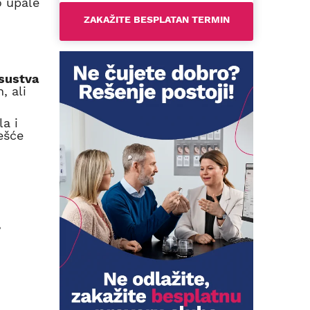
o upale
isustva
, ali
la i
ešće
,