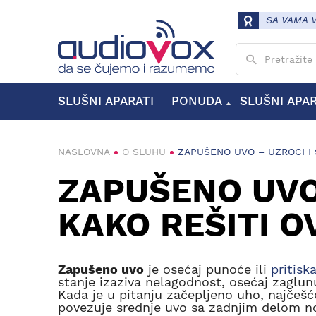
SA VAMA 
Unesite pojam
SLUŠNI APARATI
PONUDA
SLUŠNI APA
MODELI SLUŠNIH APARATA
VRSTE SLUŠNIH APARATA
KANALNI SLUŠNI APARATI
ZAUŠNI SLUŠNI APARATI
NASLOVNA
O SLUHU
ZAPUŠENO UVO – UZROCI I 
ZAPUŠENO UVO 
KAKO REŠITI 
Zapušeno uvo
je osećaj punoće ili
pritisk
stanje izaziva nelagodnost, osećaj zaglun
Kada je u pitanju začepljeno uho, najčešć
povezuje srednje uvo sa zadnjim delom nos