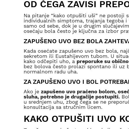
OD ČEGA ZAVISI PREP
Na pitanje “kako otpušiti uši” ne postoji
individualnih simptoma, trajanja tegoba i 
samo od sebe, dok je u drugim slučajevim
osećaju bola često je ključna za izbor pra
ZAPUŠENO UVO BEZ BOLA ZAHTEV
Kada osećate zapušeno uvo bez bola, naj
sekretom ili Eustahijevom tubom. U situac
kako odčepiti uho, a
preporuke su obično
bez bolova često prolazi spontano ili uz 
normalnom radu uha.
ZA ZAPUŠENO UVO I BOL POTREBAN
Ako je
zapušeno uvo praćeno bolom, oseća
sluha, potrebno je drugačije postupiti.
Bol
u srednjem uhu, zbog čega se ne preporu
konsultacija sa stručnim licem.
KAKO OTPUŠITI UVO K