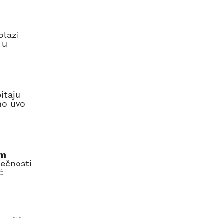
olazi
 u
itaju
no uvo
em
tečnosti
ć