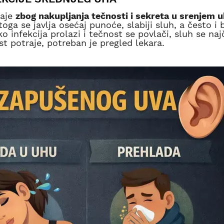
aje
zbog nakupljanja tečnosti i sekreta u srenjem 
a se javlja osećaj punoće, slabiji sluh, a često i 
o infekcija prolazi i tečnost se povlači, sluh se na
t potraje, potreban je pregled lekara.