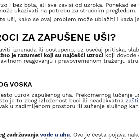
zo i bez bola, ali sve zavisi od uzroka. Ponekad se
o može ukazivati na potrebu za stručnim pregledom.
e uši, kako se ovaj problem može ublažiti i kada j
ROCI ZA ZAPUŠENE UŠI?
viti iznenada ili postepeno, uz osećaj pritiska, slab
žno je razumeti koji su najčešći uzroci
koji dovode 
ravilnom reagovanju i pravovremenom traženju str
OG VOSKA
često uzrok zapušenog uha. Prekomernog lučenje u
esto je to zbog izloženost buci ili neadekvatna
zašti
oravak u zadimljenom prostoru ili suženje slušnog kan
eg zadržavanja
vode u uhu
. Ovo je česta pojava nak