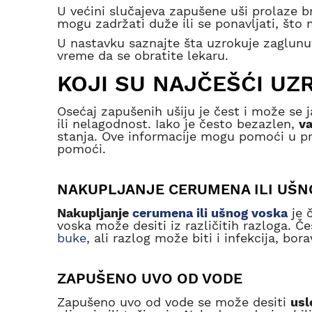
U većini slučajeva zapušene uši prolaze br
mogu zadržati duže ili se ponavljati, št
U nastavku saznajte šta uzrokuje zaglunut
vreme da se obratite lekaru.
KOJI SU NAJČEŠĆI UZ
Osećaj zapušenih ušiju je čest i može se ja
ili nelagodnost. Iako je često bezazlen,
va
stanja. Ove informacije mogu pomoći u p
pomoći.
NAKUPLJANJE CERUMENA ILI UŠN
Nakupljanje
cerumena ili ušnog voska
je 
voska može desiti iz različitih razloga. Č
buke
, ali razlog može biti i infekcija, b
ZAPUŠENO UVO OD VODE
Zapušeno uvo od vode se može desiti
usl