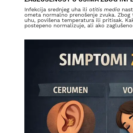
Infekcija srednjeg uha ili
otitis media
nast
ometa normalno prenošenje zvuka. Zbog tog
uhu, povišena temperatura ili pritisak. Kak
postepeno normalizuje, ali ako zaglušenos