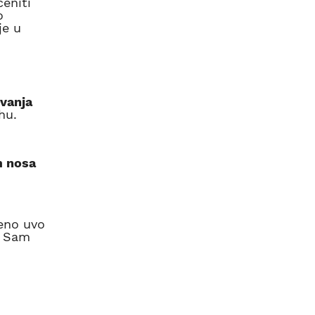
eniti
o
je u
evanja
hu.
m nosa
eno uvo
. Sam