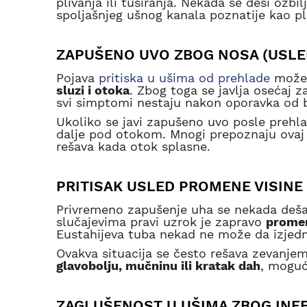
plivanja ili tuširanja. Nekada se desi ozbi
spoljašnjeg ušnog kanala poznatije kao pl
ZAPUŠENO UVO ZBOG NOSA (USLE
Pojava
pritiska u ušima od prehlade
može 
sluzi i otoka
. Zbog toga se javlja osećaj za
svi simptomi nestaju nakon oporavka od b
Ukoliko se javi zapušeno uvo posle prehlad
dalje pod otokom. Mnogi prepoznaju ovaj
rešava kada otok splasne.
PRITISAK USLED PROMENE VISINE
Privremeno zapušenje uha se nekada dešav
slučajevima pravi uzrok je zapravo
promen
Eustahijeva tuba nekad ne može da izjedna
Ovakva situacija se često rešava zevanjem
glavobolju, mučninu ili kratak dah
, moguć
ZAGLUŠENOST U UŠIMA ZBOG INF