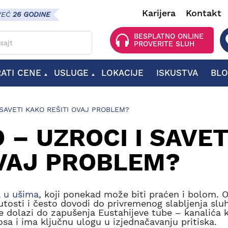
Karijera
Kontakt
VEĆ
26 GODINE
 za pretragu
BESPLATNO ONLINE
PROVERITE SLUH
RATI CENE
USLUGE
LOKACIJE
ISKUSTVA
BL
OPREMA ZA SLUŠNE APARATE
BATERIJE ZA SLUŠNE APARATE
DODATNA OPREMA ZA SLUŠNE APARATE
SAVETI KAKO REŠITI OVAJ PROBLEM?
– UZROCI I SAVET
OVAJ PROBLEM?
a u ušima
, koji ponekad može biti praćen i bolom. 
utosti i često dovodi do privremenog slabljenja slu
e dolazi do zapušenja Eustahijeve tube – kanalića k
a i ima ključnu ulogu u izjednačavanju pritiska.