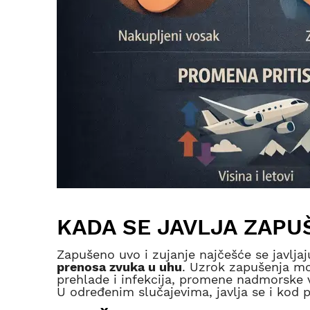
KADA SE JAVLJA ZAPU
Zapušeno uvo i zujanje najčešće se javlj
prenosa zvuka u uhu
. Uzrok zapušenja mož
prehlade i infekcija, promene nadmorske v
U određenim slučajevima, javlja se i kod