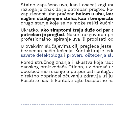
Stalno zapušeno uvo, kao i osećaj zaglunu
razloga je znak da je potreban pregled k
zapušenost uha praćena
bolom u uhu, kao
naglim slabljenjem sluha, kao i tempera
drugo stanje koje se ne može rešiti kućn
Ukratko,
ako simptomi traju duže od par d
potreban je pregled
. Nakon razgovora i pr
profesionalno ispiranje uva ili propisati o
U ovakvim slučajevima cilj pregleda jeste
bezbedan način lečenja. Kontaktirajte je
savete defektologa
i
proveru oštećenja sl
Pored stručnog znanja i iskustva koje rad
danskog proizvođača Oticon, uz domaću st
obezbedimo rešenje u potpunosti prilagođ
direktno doprinosi očuvanju zdravlja ušij
Posetite nas ili kontaktirajte besplatno n