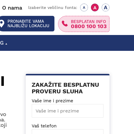
A
O nama
A
Izaberite veličinu fonta:
A
PRONAĐITE VAMA
BESPLATAN INFO
0800 100 103
NAJBLIŽU LOKACIJU
OG
SLUŠNI APARATI SMEDEREVSKA PALANKA
SLUŠNI APARATI GORNJI MILANOVAC
I
ZAKAŽITE BESPLATNU
PROVERU SLUHA
Vaše ime i prezime
Ovo
ha.
oji
Vaš telefon