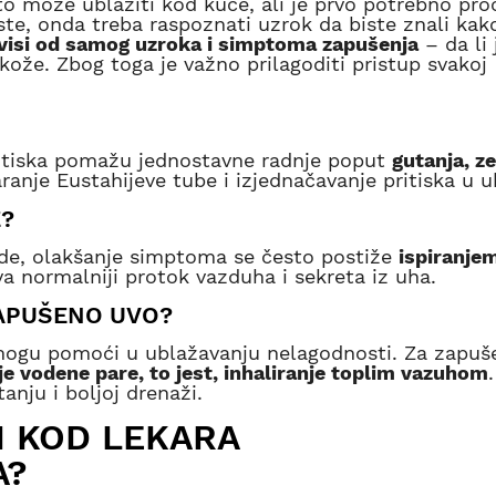
o može ublažiti kod kuće, ali je prvo potrebno proc
este, onda treba raspoznati uzrok da biste znali kak
avisi od samog uzroka i simptoma zapušenja
– da li 
zokože. Zbog toga je važno prilagoditi pristup svakoj
pritiska pomažu jednostavne radnje poput
gutanja, z
anje Eustahijeve tube i izjednačavanje pritiska u u
E?
ade, olakšanje simptoma se često postiže
ispiranje
a normalniji protok vazduha i sekreta iz uha.
ZAPUŠENO UVO?
mogu pomoći u ublažavanju nelagodnosti. Za zapuš
je vodene pare, to jest, inhaliranje toplim vazuhom
anju i boljoj drenaži.
I KOD LEKARA
A?