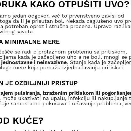
ORUKA KAKO OTPUŠITI UVO?
 samo jedan odgovor, već to prvenstveno zavisi od
toga da li je prisutan bol. Nekada zaglušeno uvo pr
a potreban oprez i stručna procena. Upravo razlika
vilnog saveta.
A MINIMALNE MERE
češće se radi o prolaznom problemu sa pritiskom,
ijama kada je začepljeno uho a ne boli, mnogi se p
 jednostavne i neinvazivne
. Stanje kada je začeplje
blage mere koje pomažu izjednačavanju pritiska i
 JE OZBILJNIJI PRISTUP
jem pulsiranja, izraženim pritiskom ili pogoršanj
 može ukazivati na upalu, infekciju ili nakupljanje 
čuje samostalno pokušavati rešavanje problema, ve
OD KUĆE?