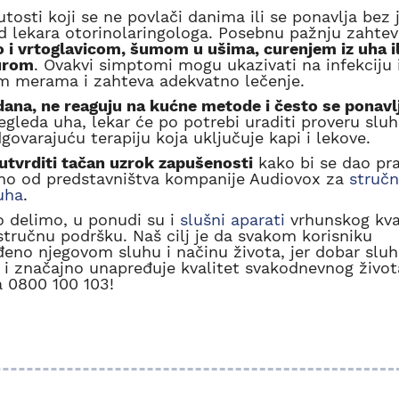
tosti koji se ne povlači danima ili se ponavlja bez 
od lekara otorinolaringologa. Posebnu pažnju zahte
 i vrtoglavicom, šumom u ušima, curenjem iz uha il
turom
. Ovakvi simptomi mogu ukazivati na infekciju i
im merama i zahteva adekvatno lečenje.
ana, ne reaguju na kućne metode i često se ponavlj
egleda uha, lekar će po potrebi uraditi proveru sluh
dgovarajuću terapiju koja uključuje kapi i lekove.
utvrditi tačan uzrok zapušenosti
kako bi se dao pra
dno od predstavništva kompanije Audiovox za
struč
uha
.
o delimo, u ponudi su i
slušni aparati
vrhunskog kva
ručnu podršku. Naš cilj je da svakom korisniku
eno njegovom sluhu i načinu života, jer dobar sluh
u i značajno unapređuje kvalitet svakodnevnog život
a 0800 100 103!