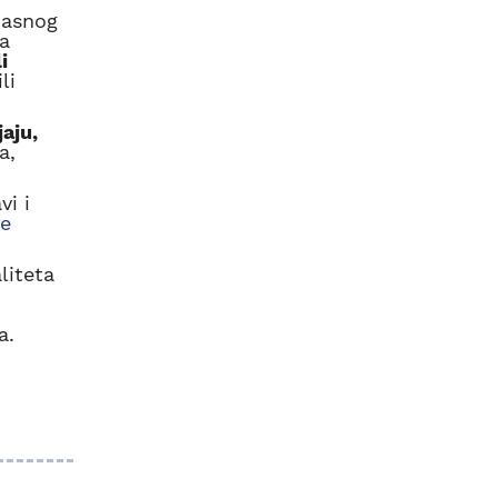
jasnog
va
i
li
aju,
a,
vi i
ne
liteta
a.