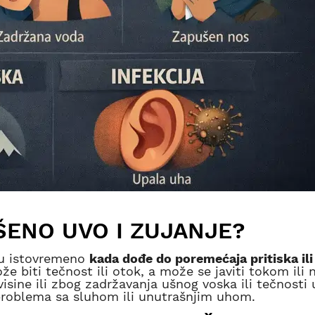
ŠENO UVO I ZUJANJE?
aju istovremeno
kada dođe do poremećaja pritiska ili
e biti tečnost ili otok, a može se javiti tokom ili
isine ili zbog zadržavanja ušnog voska ili tečnosti 
 problema sa sluhom ili unutrašnjim uhom.