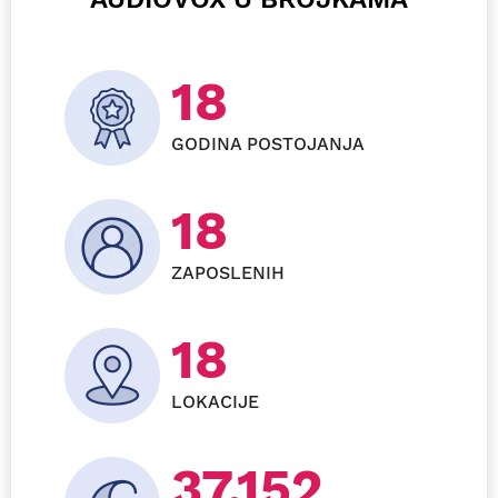
26
GODINA POSTOJANJA
27
ZAPOSLENIH
24
LOKACIJE
55.728