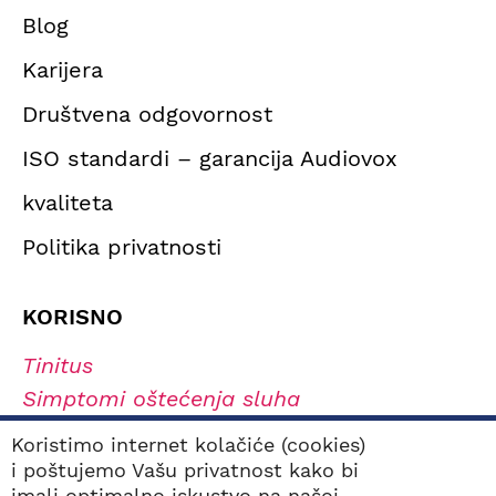
Blog
Karijera
Društvena odgovornost
ISO standardi – garancija Audiovox
kvaliteta
Politika privatnosti
KORISNO
Tinitus
Simptomi oštećenja sluha
Tipovi oštećenja sluha
Koristimo internet kolačiće (cookies)
Navikavanje na slušni aparat
i poštujemo Vašu privatnost kako bi
imali optimalno iskustvo na našoj