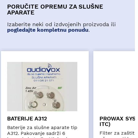
PORUČITE OPREMU ZA SLUŠNE
APARATE
Izaberite neki od izdvojenih proizvoda ili
pogledajte kompletnu ponudu
.
BATERIJE A312
PROWAX SYST
ITC)
Baterije za slušne aparate tip
Filter za zaštit
A312. Pakovanje sadrži 6