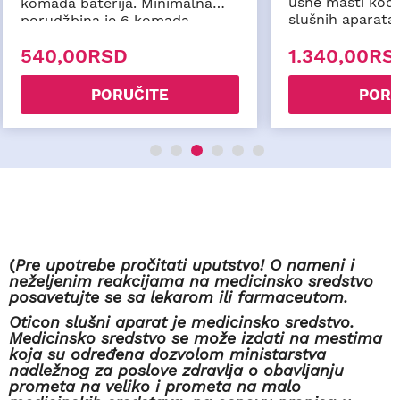
ušne masti kod 
komada baterija. Minimalna
slušnih aparata 
porudžbina je 6 komada
baterija (1 pakovanje).
540,00RSD
1.340,00RS
PORUČITE
PORU
(
Pre upotrebe pročitati uputstvo! O nameni i
neželjenim reakcijama na medicinsko sredstvo
posavetujte se sa lekarom ili farmaceutom.
Oticon slušni aparat je medicinsko sredstvo.
Medicinsko sredstvo se može izdati na mestima
koja su određena dozvolom ministarstva
nadležnog za poslove zdravlјa o obavlјanju
prometa na veliko i prometa na malo