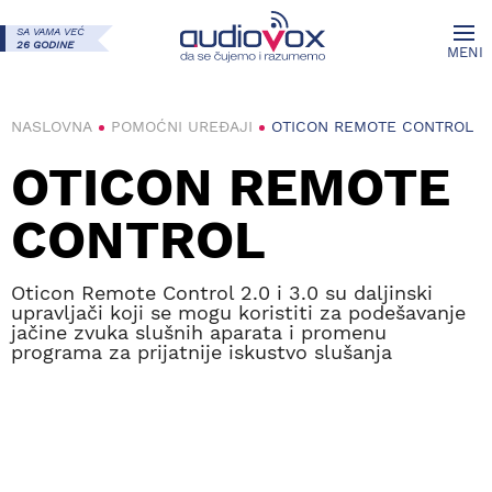
SA VAMA VEĆ
26 GODINE
MENI
NASLOVNA
POMOĆNI UREĐAJI
OTICON REMOTE CONTROL
OTICON REMOTE
CONTROL
Oticon Remote Control 2.0 i 3.0 su daljinski
upravljači koji se mogu koristiti za podešavanje
jačine zvuka slušnih aparata i promenu
programa za prijatnije iskustvo slušanja