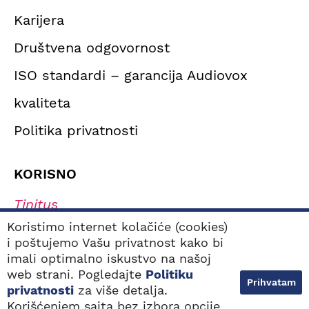
Karijera
Društvena odgovornost
ISO standardi – garancija Audiovox
kvaliteta
Politika privatnosti
KORISNO
Tinitus
Simptomi oštećenja sluha
Koristimo internet kolačiće (cookies)
i poštujemo Vašu privatnost kako bi
Tipovi oštećenja sluha
imali optimalno iskustvo na našoj
Navikavanje na slušni aparat
web strani. Pogledajte
Politiku
Prihvatam
Kako odabrati najbolji slušni aparat?
privatnosti
za više detalja.
Korišćenjem sajta bez izbora opcije