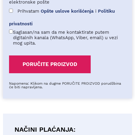
elektronske pošte
Prihvatam
Opšte uslove korišćenja
i
Politiku
privatnosti
Saglasan/na sam da me kontaktirate putem
digitalnih kanala (WhatsApp, Viber, email) u vezi
mog upita.
Napomena: Klikom na dugme PORUČITE PROIZVOD porudžbina
će biti napravljena.
NAČINI PLAĆANJA: