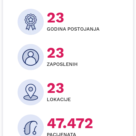
26
GODINA POSTOJANJA
28
ZAPOSLENIH
24
LOKACIJE
57.792
PACIJENATA