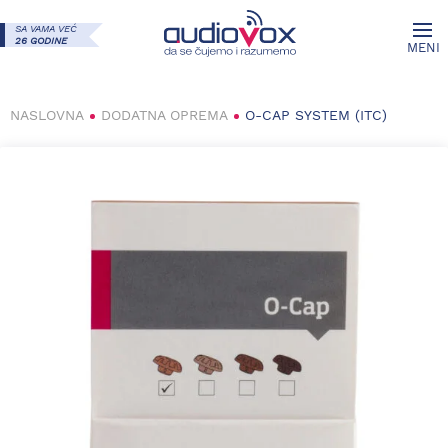
SA VAMA VEĆ
26 GODINE
MENI
NASLOVNA
DODATNA OPREMA
O-CAP SYSTEM (ITC)