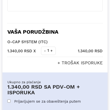
VAŠA PORUDŽBINA
O-CAP SYSTEM (ITC)
1
-
+
1.340,00 RSD X
1.340,00 RSD
+ TROŠAK ISPORUKE
Ukupno za plaćanje
1.340,00 RSD
SA PDV-OM +
ISPORUKA
Prijavljujem se za obaveštenja putem