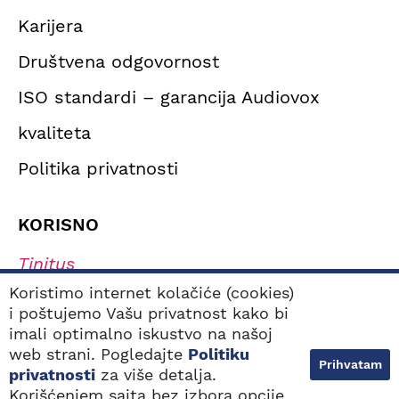
Karijera
Društvena odgovornost
ISO standardi – garancija Audiovox
kvaliteta
Politika privatnosti
KORISNO
Tinitus
Simptomi oštećenja sluha
Koristimo internet kolačiće (cookies)
i poštujemo Vašu privatnost kako bi
Tipovi oštećenja sluha
imali optimalno iskustvo na našoj
Navikavanje na slušni aparat
web strani. Pogledajte
Politiku
Prihvatam
Kako odabrati najbolji slušni aparat?
privatnosti
za više detalja.
Korišćenjem sajta bez izbora opcije