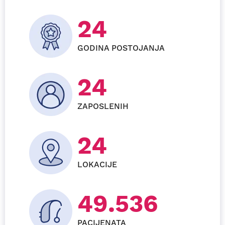
26
GODINA POSTOJANJA
29
ZAPOSLENIH
24
LOKACIJE
59.856
PACIJENATA