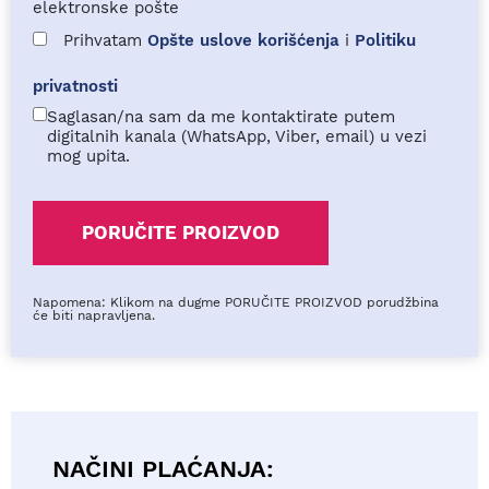
elektronske pošte
Prihvatam
Opšte uslove korišćenja
i
Politiku
privatnosti
Saglasan/na sam da me kontaktirate putem
digitalnih kanala (WhatsApp, Viber, email) u vezi
mog upita.
Napomena: Klikom na dugme PORUČITE PROIZVOD porudžbina
će biti napravljena.
NAČINI PLAĆANJA: