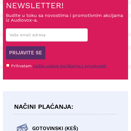
NEWSLETTER!
Budite u toku sa novostima i promotivnim akcijama
iz Audiovox-a.
PRIJAVITE SE
Prihvatam
Opšte uslove korišćenja i privatnosti
NAČINI PLAĆANJA:
GOTOVINSKI (KEŠ)