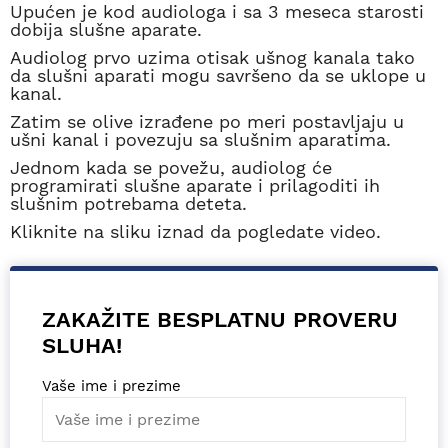
Upućen je kod audiologa i sa 3 meseca starosti
dobija slušne aparate.
Audiolog prvo uzima otisak ušnog kanala tako
da slušni aparati mogu savršeno da se uklope u
kanal.
Zatim se olive izrađene po meri postavljaju u
ušni kanal i povezuju sa slušnim aparatima.
Jednom kada se povežu, audiolog će
programirati slušne aparate i prilagoditi ih
slušnim potrebama deteta.
Kliknite na sliku iznad da pogledate video.
ZAKAŽITE BESPLATNU PROVERU
SLUHA!
Vaše ime i prezime