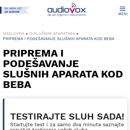
SA VAMA VEĆ
26 GODINE
MENI
NASLOVNA
O SLUŠNIM APARATIMA
PRIPREMA I PODEŠAVANJE SLUŠNIH APARATA KOD BEBA
PRIPREMA I
PODEŠAVANJE
SLUŠNIH APARATA KOD
BEBA
TESTIRAJTE SLUH SADA!
Startujte test i za samo dva minuta saznajte
rezultat testiranja vašeh sluha.