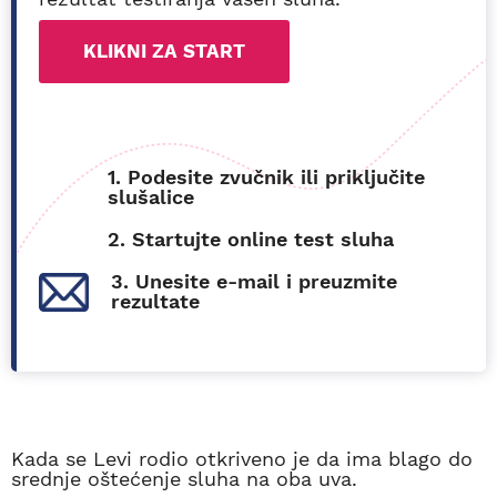
KLIKNI ZA START
1. Podesite zvučnik ili priključite
slušalice
2. Startujte online test sluha
3. Unesite e-mail i preuzmite
rezultate
Kada se Levi rodio otkriveno je da ima blago do
srednje oštećenje sluha na oba uva.