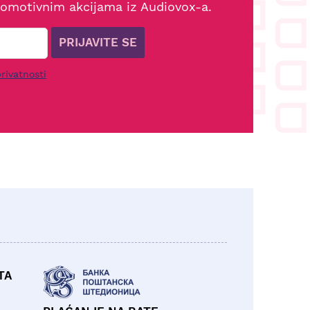
romotivnim akcijama iz Audiovox-a.
PRIJAVITE SE
rivatnosti
TA