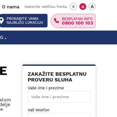
A
O nama
A
Izaberite veličinu fonta:
A
PRONAĐITE VAMA
BESPLATAN INFO
0800 100 103
NAJBLIŽU LOKACIJU
OG
SLUŠNI APARATI SMEDEREVSKA PALANKA
SLUŠNI APARATI GORNJI MILANOVAC
E
ZAKAŽITE BESPLATNU
PROVERU SLUHA
Vaše ime i prezime
aslom
delje
ke
Vaš telefon