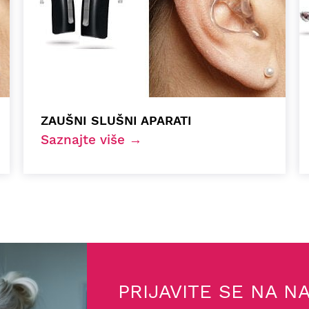
ZAUŠNI SLUŠNI APARATI
Saznajte više →
PRIJAVITE SE NA N