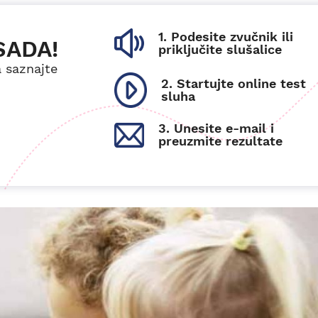
1. Podesite zvučnik ili
SADA!
priključite slušalice
a saznajte
2. Startujte online test
sluha
3. Unesite e-mail i
preuzmite rezultate