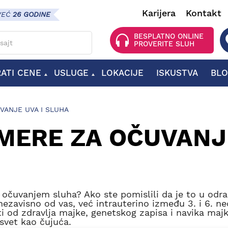
Karijera
Kontakt
VEĆ
26 GODINE
 za pretragu
BESPLATNO ONLINE
PROVERITE SLUH
RATI CENE
USLUGE
LOKACIJE
ISKUSTVA
BL
OPREMA ZA SLUŠNE APARATE
BATERIJE ZA SLUŠNE APARATE
DODATNA OPREMA ZA SLUŠNE APARATE
VANJE UVA I SLUHA
MERE ZA OČUVANJ
sa očuvanjem sluha? Ako ste pomislili da je to u odr
nezavisno od vas, već intrauterino između 3. i 6. ne
i od zdravlja majke, genetskog zapisa i navika maj
 svet kao čujuća.