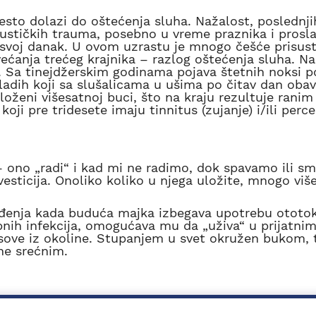
sto dolazi do oštećenja sluha. Nažalost, poslednji
ustičkih trauma, posebno u vreme praznika i prosla
 svoj danak. U ovom uzrastu je mnogo češće prisus
većanja trećeg krajnika – razlog oštećenja sluha. Na
. Sa tinejdžerskim godinama pojava štetnih noksi p
ladih koji sa slušalicama u ušima po čitav dan obav
loženi višesatnoj buci, što na kraju rezultuje ranim
oji pre tridesete imaju tinnitus (zujanje) i/ili perc
va).
 ono „radi“ i kad mi ne radimo, dok spavamo ili s
nvesticija. Onoliko koliko u njega uložite, mnogo vi
ođenja kada buduća majka izbegava upotrebu ototok
ebnih infekcija, omogućava mu da „uživa“ u prijatni
sove iz okoline. Stupanjem u svet okružen bukom, 
ine srećnim.
eći.