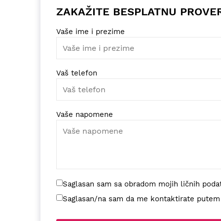
ZAKAŽITE BESPLATNU PROVE
Vaše ime i prezime
Vaš telefon
Vaše napomene
Saglasan sam sa obradom mojih ličnih poda
Saglasan/na sam da me kontaktirate putem di