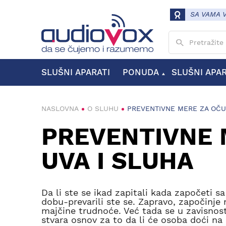
SA VAMA 
Unesite pojam
SLUŠNI APARATI
PONUDA
SLUŠNI APA
MODELI SLUŠNIH APARATA
VRSTE SLUŠNIH APARATA
KANALNI SLUŠNI APARATI
ZAUŠNI SLUŠNI APARATI
NASLOVNA
O SLUHU
PREVENTIVNE MERE ZA OČU
PREVENTIVNE 
UVA I SLUHA
Da li ste se ikad zapitali kada započeti 
dobu-prevarili ste se. Zapravo, započinje 
majčine trudnoće. Već tada se u zavisnost
stvara osnov za to da li će osoba doći na