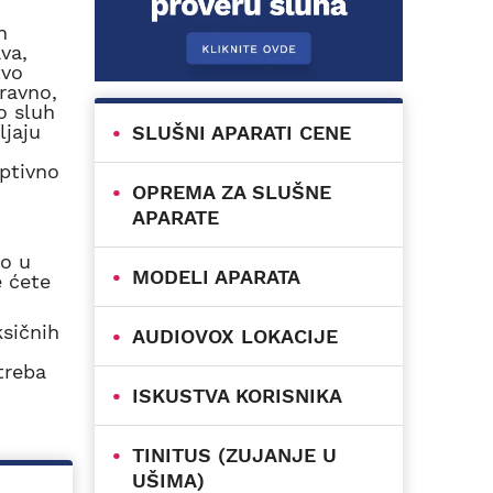
h
va,
tvo
ravno,
o sluh
ljaju
SLUŠNI APARATI CENE
eptivno
OPREMA ZA SLUŠNE
APARATE
mo u
MODELI APARATA
še ćete
sičnih
AUDIOVOX LOKACIJE
m
treba
ISKUSTVA KORISNIKA
TINITUS (ZUJANJE U
UŠIMA)