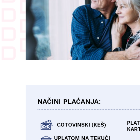
NAČINI PLAĆANJA:
PLAT
GOTOVINSKI (KEŠ)
KAR
UPLATOM NA TEKUĆI