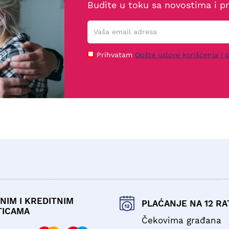
Budite u toku sa novostima i p
Prihvatam
Opšte uslove korišćenja i p
NIM I KREDITNIM
PLAĆANJE NA 12 RA
TICAMA
Čekovima građana