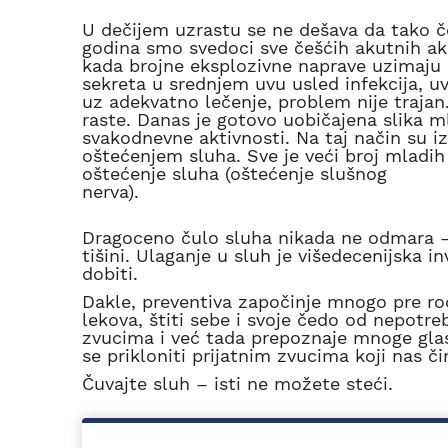
U dečijem uzrastu se ne dešava da tako če
godina smo svedoci sve češćih akutnih ak
kada brojne eksplozivne naprave uzimaju
sekreta u srednjem uvu usled infekcija, u
uz adekvatno lečenje, problem nije trajan
raste. Danas je gotovo uobičajena slika m
svakodnevne aktivnosti. Na taj način su iz
oštećenjem sluha. Sve je veći broj mladih k
oštećenje sluha (oštećenje slušnog
ner
Dragoceno čulo sluha nikada ne odmara –
tišini. Ulaganje u sluh je višedecenijska i
dobiti.
Dakle, preventiva započinje mnogo pre r
lekova, štiti sebe i svoje čedo od nepotr
zvucima i već tada prepoznaje mnoge gla
se prikloniti prijatnim zvucima koji nas č
Čuvajte sluh – isti ne možete st