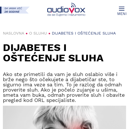
SA VAMA VEĆ
26 GODINE
MENI
NASLOVNA
O SLUHU
DIJABETES I OŠTEĆENJE SLUHA
DIJABETES I
OŠTEĆENJE SLUHA
Ako ste primetili da vam je sluh oslabio više i
brže nego što očekujete a dijabetičar ste, to
sigurno ima veze sa tim. To je razlog da odmah
proverite sluh. Ako je počelo zujanje u ušima,
smeta vam buka, odmah proverite sluh i obavite
pregled kod ORL specijaliste.