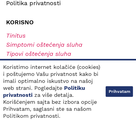
Politika privatnosti
KORISNO
Tinitus
Simptomi oštećenja sluha
Tipovi oštećenja sluha
Navikavanje na slušni aparat
Koristimo internet kolačiće (cookies)
Kako odabrati najbolji slušni aparat?
i poštujemo Vašu privatnost kako bi
imali optimalno iskustvo na našoj
web strani. Pogledajte
Politiku
Prihvatam
privatnosti
za više detalja.
Sva prava zadržana. 2000 - 2026. © Audiovox
Korišćenjem sajta bez izbora opcije
Prihvatam, saglasni ste sa našom
NAJBLIŽE
BESPLATAN POZIV
LOKACIJE
0800 100 103
Politikom privatnosti.
Dizajn i web razvoj:
Avokado