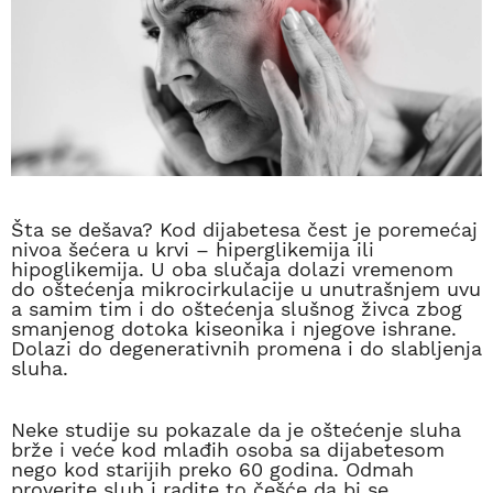
Šta se dešava? Kod dijabetesa čest je poremećaj
nivoa šećera u krvi – hiperglikemija ili
hipoglikemija. U oba slučaja dolazi vremenom
do oštećenja mikrocirkulacije u unutrašnjem uvu
a samim tim i do oštećenja slušnog živca zbog
smanjenog dotoka kiseonika i njegove ishrane.
Dolazi do degenerativnih promena i do slabljenja
sluha.
Neke studije su pokazale da je oštećenje sluha
brže i veće kod mlađih osoba sa dijabetesom
nego kod starijih preko 60 godina. Odmah
proverite sluh i radite to češće da bi se