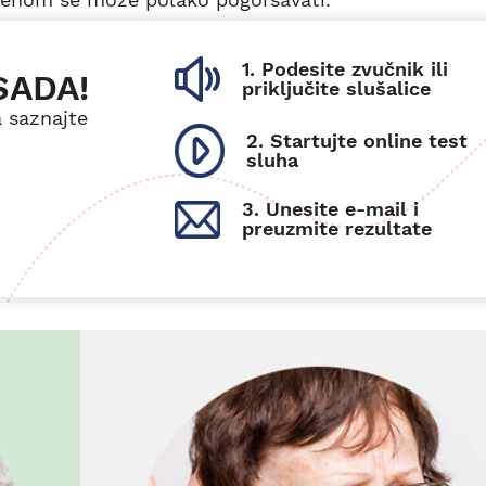
1. Podesite zvučnik ili
SADA!
priključite slušalice
a saznajte
2. Startujte online test
sluha
3. Unesite e-mail i
preuzmite rezultate