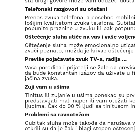
šta drugi govore može vam oduzeti dosta 
Telefonski razgovori su otežani
Prenos zvuka telefona, a posebno mobilnih 
lošijim kvalitetom zvuka telefona. Gubita
popunite praznine u zvuku ili pak potpuno
Oštećenje sluha utiče na vas i vaše voljen
Oštećenje sluha može emocionalno uticati 
zvuči poznato, možda je krivac oštećenje 
Previše pojačavate zvuk TV-a, radija …
Vaša porodica i prijatelji se žale da previ
da bude konstantan izazov da uživate u fi
jačina zvuka.
Zuji vam u ušima
Tinitus ili zujanje u ušima ponekad su prv
predstavljati mali napor ili vam otežati k
ljudima. Čak do 90 % ljudi sa tinitusom 
Problemi sa ravnotežom
Gubitak sluha može takođe da narušava va
otkrili su da je čak i blagi stepen oštećen