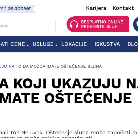
Karijera
Kontakt
VEĆ
26 GODINE
 za pretragu
BESPLATNO ONLINE
PROVERITE SLUH
RATI CENE
USLUGE
LOKACIJE
ISKUSTVA
BL
OPREMA ZA SLUŠNE APARATE
BATERIJE ZA SLUŠNE APARATE
DODATNA OPREMA ZA SLUŠNE APARATE
UJU NA TO DA MOŽDA IMATE OŠTEĆENJE SLUHA
A KOJI UKAZUJU N
IMATE OŠTEĆENJE
znali to? Ne uvek. Oštećenje sluha može započeti 
emenom se može polako pogoršavati.