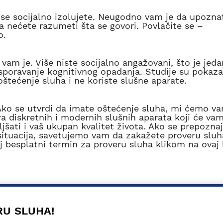
a se socijalno izolujete. Neugodno vam je da upozna
da nećete razumeti šta se govori. Povlačite se –
o.
vam je. Više niste socijalno angažovani, što je jed
sporavanje kognitivnog opadanja. Studije su pokaza
oštećenje sluha i ne koriste slušne aparate.
Ako se utvrdi da imate oštećenje sluha, mi ćemo v
a diskretnih i modernih slušnih aparata koji će va
ljšati i vaš ukupan kvalitet života. Ako se prepozna
situacija, savetujemo vam da zakažete proveru slu
j besplatni termin za proveru sluha klikom na ovaj
RU SLUHA!