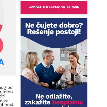
nog od
 čujemo
iti
alne
sobnost