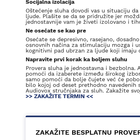
Socijalna izolacija
Oštećenje sluha dovodi vas u situaciju d
ljude. Plašite se da se pridružite jer mož
jednostavnije vam je živeti izolovano i tih
Ne osećate se kao pre
Osećate se depresivno, rasejano, dosadno 
osnovnih načina za stimulaciju mozga i u
kognitivni pad ubrzan za ljude koji imaju 
Napravite prvi korak ka boljem sluhu
Provera sluha je jednostavna i bezbolna. 
pomoći da izaberete između širokog izbor
samo pomoći da bolje čujete već će pobo
bilo kojoj od deset prethodno navedenih 
Audiovox stručnjaka za sluh. Zakažite svo
>> ZAKAŽITE TERMIN <<
ZAKAŽITE BESPLATNU PROVE