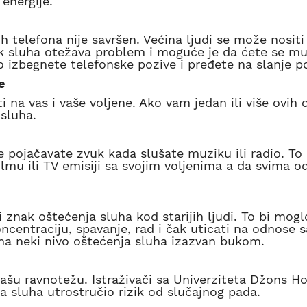
energije.
telefona nije savršen. Većina ljudi se može nositi
k sluha otežava problem i moguće je da ćete se mu
 izbegnete telefonske pozive i pređete na slanje p
e
na vas i vaše voljene. Ako vam jedan ili više ovih 
sluha.
še pojačavate zvuk kada slušate muziku ili radio. To
lmu ili TV emisiji sa svojim voljenima a da svima o
i znak oštećenja sluha kod starijih ljudi. To bi mogl
oncentraciju, spavanje, rad i čak uticati na odnose s
ima neki nivo oštećenja sluha izazvan bukom.
šu ravnotežu. Istraživači sa Univerziteta Džons H
ja sluha utrostručio rizik od slučajnog pada.