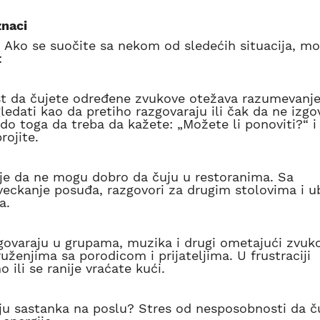
znaci
 Ako se suočite sa nekom od sledećih situacija, mo
:
t da čujete određene zvukove otežava razumevanje
ledati kao da pretiho razgovaraju ili čak da ne izgo
do toga da treba da kažete: „Možete li ponoviti?“ i
rojite.
a je da ne mogu dobro da čuju u restoranima. Sa
veckanje posuđa, razgovori za drugim stolovima i 
a.
zgovaraju u grupama, muzika i drugi ometajući zvuko
ženjima sa porodicom i prijateljima. U frustraciji
 ili se ranije vraćate kući.
kraju sastanka na poslu? Stres od nesposobnosti da č