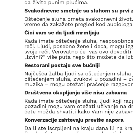
da živite punim plućima.
Svakodnevne smetnje sa sluhom su prvi 
Oštećenje sluha ometa svakodnevni život.
vreme da zakažete pregled kod audiologa
Čini vam se da ljudi mrmljaju
Kada imate oštećenje sluha, nesposobnos
reči. Ljudi, posebno žene i deca, mogu izg
svoje reči. Verovatno će vas ovo dovoditi 
„Izvini?“ više puta nego što možete da izb
Restorani postaju sve bučniji
Najčešća žalba ljudi sa oštećenjem sluh
oštećenjem sluha, zvukovi u pozadini – z
muzika – mogu otežati praćenje razgovor
Društvena okupljanja više nisu zabavna
Kada imate oštećenje sluha, ljudi koji ra
pozadini mogu vam otežati uživanje na dru
ćete možda shvatiti kako Vam nije zabavno
Konverzacije zahtevaju previše napora
Da li ste iscrpljeni na kraju dana ili na 