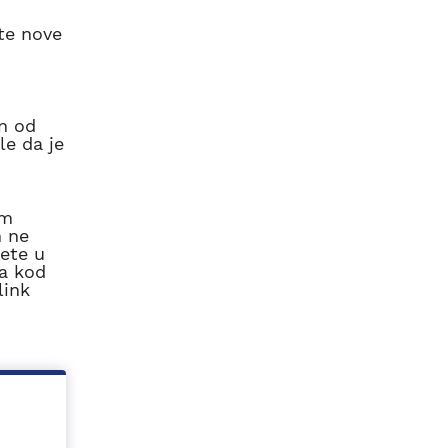
te nove
an od
le da je
am
m ne
jete u
ha kod
 link