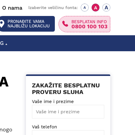
A
O nama
A
Izaberite veličinu fonta:
A
PRONAĐITE VAMA
BESPLATAN INFO
0800 100 103
NAJBLIŽU LOKACIJU
OG
SLUŠNI APARATI SMEDEREVSKA PALANKA
SLUŠNI APARATI GORNJI MILANOVAC
A
ZAKAŽITE BESPLATNU
PROVERU SLUHA
Vaše ime i prezime
Vaš telefon
mnogo