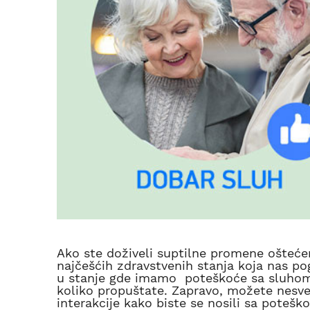
Ako ste doživeli suptilne promene ošteće
najčešćih zdravstvenih stanja koja nas p
u stanje gde imamo poteškoće sa sluhom 
koliko propuštate. Zapravo, možete nesves
interakcije kako biste se nosili sa poteš