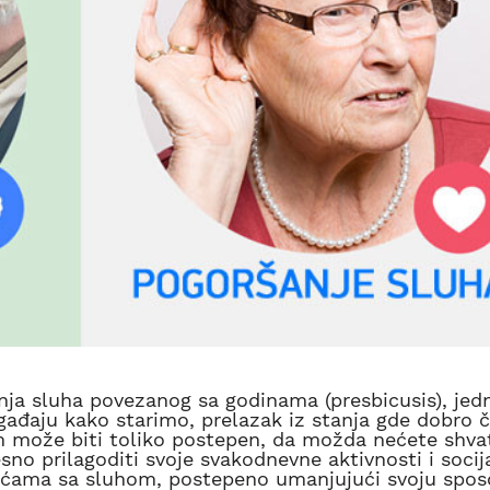
nja sluha povezanog sa godinama (presbicusis), jed
ogađaju kako starimo, prelazak iz stanja gde dobro
može biti toliko postepen, da možda nećete shvat
no prilagoditi svoje svakodnevne aktivnosti i socij
koćama sa sluhom, postepeno umanjujući svoju spo