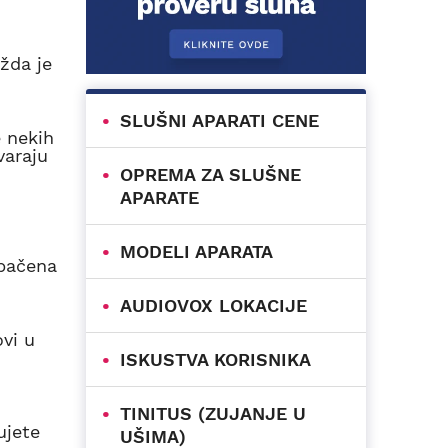
žda je
SLUŠNI APARATI CENE
 nekih
varaju
OPREMA ZA SLUŠNE
APARATE
MODELI APARATA
ubačena
AUDIOVOX LOKACIJE
vi u
ISKUSTVA KORISNIKA
TINITUS (ZUJANJE U
ujete
UŠIMA)