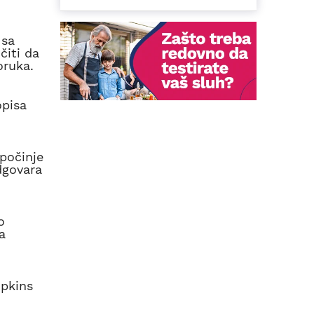
 sa
čiti da
oruka.
opisa
 počinje
dgovara
o
a
opkins