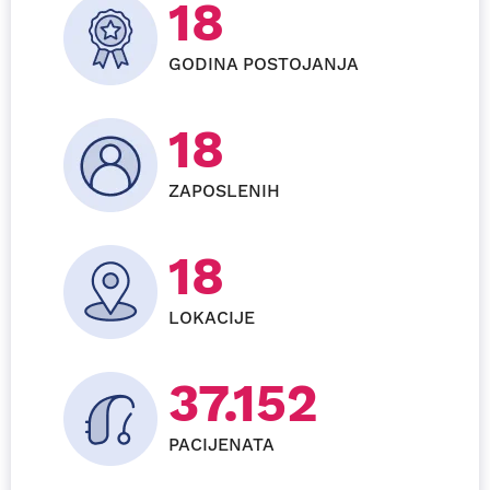
23
GODINA POSTOJANJA
23
ZAPOSLENIH
23
LOKACIJE
47.472
PACIJENATA