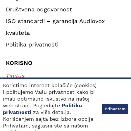
Društvena odgovornost
ISO standardi – garancija Audiovox
kvaliteta
Politika privatnosti
KORISNO
Tinitus
Simptomi oštećenja sluha
Koristimo internet kolačiće (cookies)
i poštujemo Vašu privatnost kako bi
Tipovi oštećenja sluha
imali optimalno iskustvo na našoj
Navikavanje na slušni aparat
web strani. Pogledajte
Politiku
Prihvatam
Kako odabrati najbolji slušni aparat?
privatnosti
za više detalja.
Korišćenjem sajta bez izbora opcije
Prihvatam, saglasni ste sa našom
NAJBLIŽE
BESPLATAN POZIV
LOKACIJE
0800 100 103