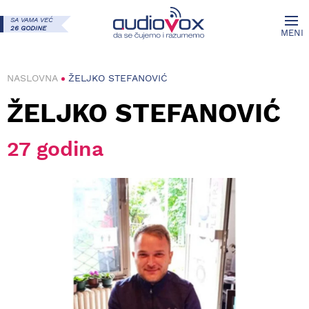
SA VAMA VEĆ
26 GODINE
MENI
NASLOVNA
ŽELJKO STEFANOVIĆ
ŽELJKO STEFANOVIĆ
27 godina