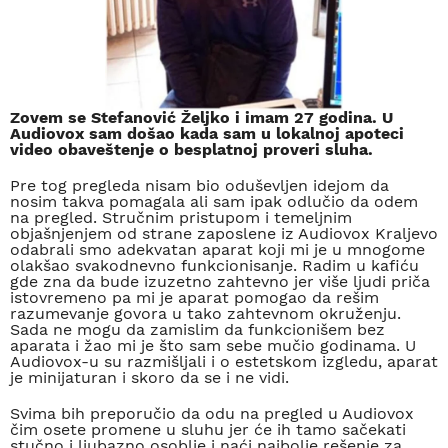
Zovem se Stefanović Željko i imam 27 godina. U
Audiovox sam došao kada sam u lokalnoj apoteci
video obaveštenje o besplatnoj proveri sluha.
Pre tog pregleda nisam bio oduševljen idejom da
nosim takva pomagala ali sam ipak odlučio da odem
na pregled. Stručnim pristupom i temeljnim
objašnjenjem od strane zaposlene iz Audiovox Kraljevo
odabrali smo adekvatan aparat koji mi je u mnogome
olakšao svakodnevno funkcionisanje. Radim u kafiću
gde zna da bude izuzetno zahtevno jer više ljudi priča
istovremeno pa mi je aparat pomogao da rešim
razumevanje govora u tako zahtevnom okruženju.
Sada ne mogu da zamislim da funkcionišem bez
aparata i žao mi je što sam sebe mučio godinama. U
Audiovox-u su razmišljali i o estetskom izgledu, aparat
je minijaturan i skoro da se i ne vidi.
Svima bih preporučio da odu na pregled u Audiovox
čim osete promene u sluhu jer će ih tamo sačekati
stučno i ljubazno osoblje i naći najbolje rešenje za