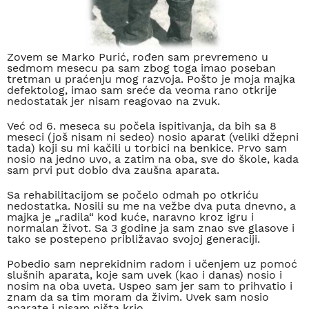
Zovem se Marko Purić, rođen sam prevremeno u
sedmom mesecu pa sam zbog toga imao poseban
tretman u praćenju mog razvoja. Pošto je moja majka
defektolog, imao sam sreće da veoma rano otkrije
nedostatak jer nisam reagovao na zvuk.
Već od 6. meseca su počela ispitivanja, da bih sa 8
meseci (još nisam ni sedeo) nosio aparat (veliki džepni
tada) koji su mi kačili u torbici na benkice. Prvo sam
nosio na jedno uvo, a zatim na oba, sve do škole, kada
sam prvi put dobio dva zaušna aparata.
Sa rehabilitacijom se počelo odmah po otkriću
nedostatka. Nosili su me na vežbe dva puta dnevno, a
majka je „radila“ kod kuće, naravno kroz igru i
normalan život. Sa 3 godine ja sam znao sve glasove i
tako se postepeno približavao svojoj generaciji.
Pobedio sam neprekidnim radom i učenjem uz pomoć
slušnih aparata, koje sam uvek (kao i danas) nosio i
nosim na oba uveta. Uspeo sam jer sam to prihvatio i
znam da sa tim moram da živim. Uvek sam nosio
aparate i nisam ništa krio.