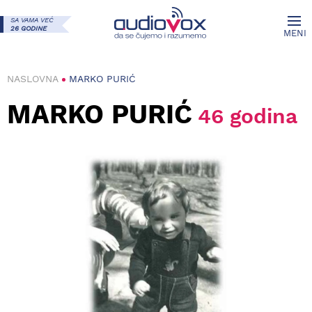
SA VAMA VEĆ
26 GODINE
MENI
NASLOVNA
MARKO PURIĆ
MARKO PURIĆ
46 godina