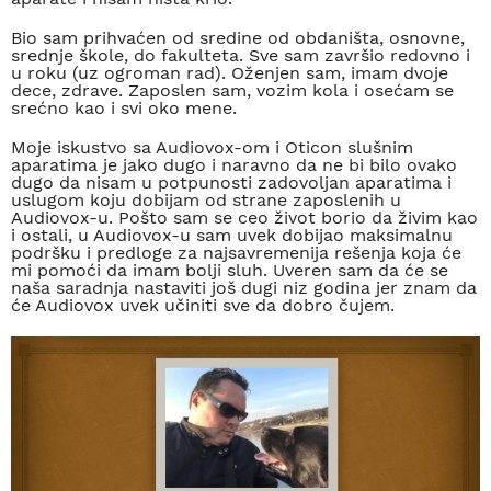
Bio sam prihvaćen od sredine od obdaništa, osnovne,
srednje škole, do fakulteta. Sve sam završio redovno i
u roku (uz ogroman rad). Oženjen sam, imam dvoje
dece, zdrave. Zaposlen sam, vozim kola i osećam se
srećno kao i svi oko mene.
Moje iskustvo sa Audiovox-om i Oticon slušnim
aparatima je jako dugo i naravno da ne bi bilo ovako
dugo da nisam u potpunosti zadovoljan aparatima i
uslugom koju dobijam od strane zaposlenih u
Audiovox-u. Pošto sam se ceo život borio da živim kao
i ostali, u Audiovox-u sam uvek dobijao maksimalnu
podršku i predloge za najsavremenija rešenja koja će
mi pomoći da imam bolji sluh. Uveren sam da će se
naša saradnja nastaviti još dugi niz godina jer znam da
će Audiovox uvek učiniti sve da dobro čujem.