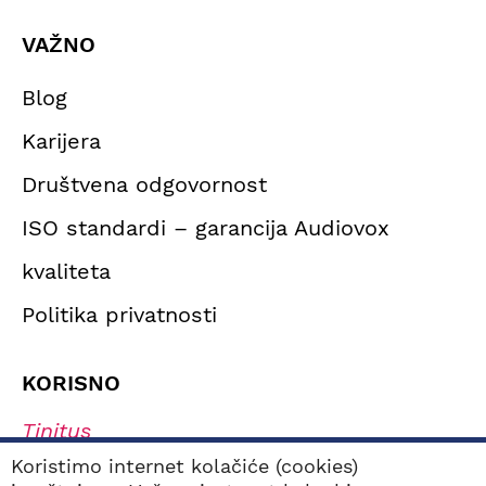
VAŽNO
Blog
Karijera
Društvena odgovornost
ISO standardi – garancija Audiovox
kvaliteta
Politika privatnosti
KORISNO
Tinitus
Simptomi oštećenja sluha
Koristimo internet kolačiće (cookies)