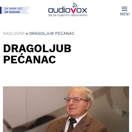
SA VAMA VEĆ
26 GODINE
MENI
NASLOVNA
DRAGOLJUB PEĆANAC
DRAGOLJUB
PEĆANAC