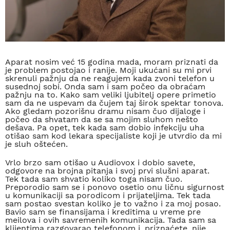
Aparat nosim već 15 godina mada, moram priznati da
je problem postojao i ranije. Moji ukućani su mi prvi
skrenuli pažnju da ne reagujem kada zvoni telefon u
susednoj sobi. Onda sam i sam počeo da obraćam
pažnju na to. Kako sam veliki ljubitelj opere primetio
sam da ne uspevam da čujem taj širok spektar tonova.
Ako gledam pozorišnu dramu nisam čuo dijaloge i
počeo da shvatam da se sa mojim sluhom nešto
dešava. Pa opet, tek kada sam dobio infekciju uha
otišao sam kod lekara specijaliste koji je utvrdio da mi
je sluh oštećen.
Vrlo brzo sam otišao u Audiovox i dobio savete,
odgovore na brojna pitanja i svoj prvi slušni aparat.
Tek tada sam shvatio koliko toga nisam čuo.
Preporodio sam se i ponovo osetio onu ličnu sigurnost
u komunikaciji sa porodicom i prijateljima. Tek tada
sam postao svestan koliko je to važno i za moj posao.
Bavio sam se finansijama i kreditima u vreme pre
meilova i ovih savremenih komunikacija. Tada sam sa
klijentima razgovarao telefonom i, priznaćete, nije