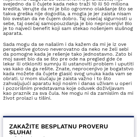
svejedno da li čujete kada neko traži 10 ili 50 miliona
kredita. Verujte da mi je bilo ogromno olakšanje što se
takva greška nije dogodila, a mogla je jer zaista nisam
bio svestan da ne čujem dobro. Taj osećaj sigurnosti u
sebe, taj osećaj samopouzdanja je bio neprocenjiv! Bio
je to najveći benefit koji sam stekao nošenjem slušnog
aparata.
Sada mogu da se našalim i da kažem da mi je iz ove
perspektive gotovo neverovatno da neko ne želi sebi
da pomogne kada je rešenje tako jednostavno. Zato bi
moj savet bio da se što pre ode na pregled gde će
lekar ili otkloniti sumnju ili ustanoviti problem i uputiti
vas kako da ga rešite. Znate, neprocenjivo je bogatstvo
kada možete da čujete glasić svog unuka kada vam se
obrati. U mom slučaju je zaista važno i to što
zahvaljujući aparatu koji nosim i danas uživam u operi
i pozorišnim predstavama koje oduvek doživljavam
kao praznik za sva čula. Ne mogu ni da zamislim da mi
život prolazi u tišini.
ZAKAŽITE BESPLATNU PROVERU
SLUHA!