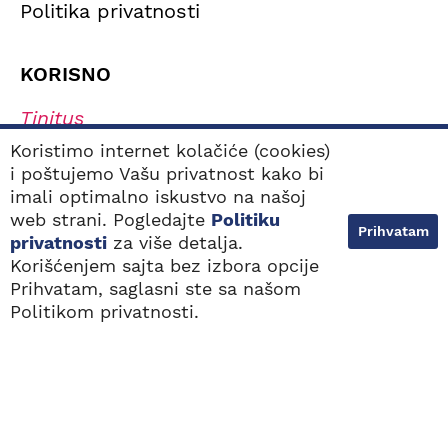
Politika privatnosti
KORISNO
Tinitus
Simptomi oštećenja sluha
Koristimo internet kolačiće (cookies)
i poštujemo Vašu privatnost kako bi
Tipovi oštećenja sluha
imali optimalno iskustvo na našoj
Navikavanje na slušni aparat
web strani. Pogledajte
Politiku
Prihvatam
Kako odabrati najbolji slušni aparat?
privatnosti
za više detalja.
Korišćenjem sajta bez izbora opcije
Prihvatam, saglasni ste sa našom
NAJBLIŽE
BESPLATAN POZIV
LOKACIJE
0800 100 103
Politikom privatnosti.
Sva prava zadržana. 2000 - 2026. © Audiovox
Dizajn i web razvoj:
Avokado