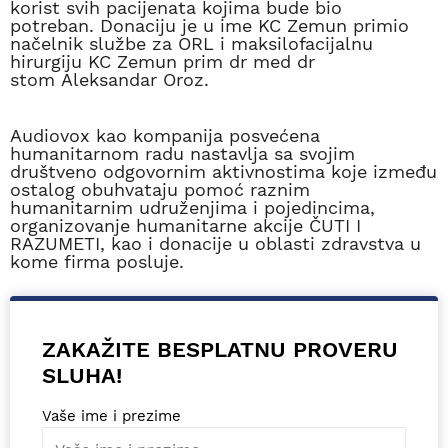
korist svih pacijenata kojima bude bio
potreban. Donaciju je u ime KC Zemun primio
načelnik službe za ORL i maksilofacijalnu
hirurgiju KC Zemun prim dr med dr
stom Aleksandar Oroz.
Audiovox kao kompanija posvećena
humanitarnom radu nastavlja sa svojim
društveno odgovornim aktivnostima koje između
ostalog obuhvataju pomoć raznim
humanitarnim udruženjima i pojedincima,
organizovanje humanitarne akcije ČUTI I
RAZUMETI, kao i donacije u oblasti zdravstva u
kome firma posluje.
ZAKAŽITE BESPLATNU PROVERU
SLUHA!
Vaše ime i prezime