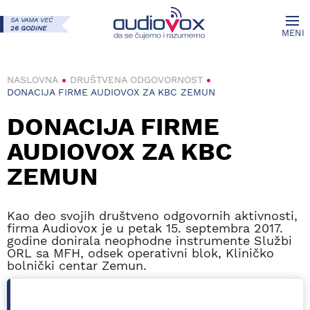
SA VAMA VEĆ
26 GODINE
MENI
NASLOVNA
DRUŠTVENA ODGOVORNOST
DONACIJA FIRME AUDIOVOX ZA KBC ZEMUN
DONACIJA FIRME
AUDIOVOX ZA KBC
ZEMUN
Kao deo svojih društveno odgovornih aktivnosti,
firma Audiovox je u petak 15. septembra 2017.
godine donirala neophodne instrumente Službi
ORL sa MFH, odsek operativni blok, Kliničko
bolnički centar Zemun.