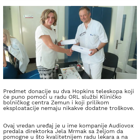
Predmet donacije su dva Hopkins teleskopa koji
će puno pomoći u radu ORL službi Kliničko
bolničkog centra Zemun i koji prilikom
eksploatacije nemaju nikakve dodatne troškove.
Ovaj vredan uređaj je u ime kompanije Audiovox
predala direktorka Jela Mrmak sa željom da
pomogne u što kvalitetnijem radu lekara a na