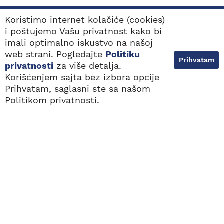
Politika privatnosti
Koristimo internet kolačiće (cookies)
i poštujemo Vašu privatnost kako bi
imali optimalno iskustvo na našoj
KORISNO
web strani. Pogledajte
Politiku
Prihvatam
privatnosti
za više detalja.
Tinitus
Korišćenjem sajta bez izbora opcije
Simptomi oštećenja sluha
Prihvatam, saglasni ste sa našom
NAJBLIŽE
BESPLATAN POZIV
LOKACIJE
0800 100 103
Tipovi oštećenja sluha
Politikom privatnosti.
Navikavanje na slušni aparat
Kako odabrati najbolji slušni aparat?
Sva prava zadržana. 2000 - 2026. © Audiovox
Dizajn i web razvoj:
Avokado