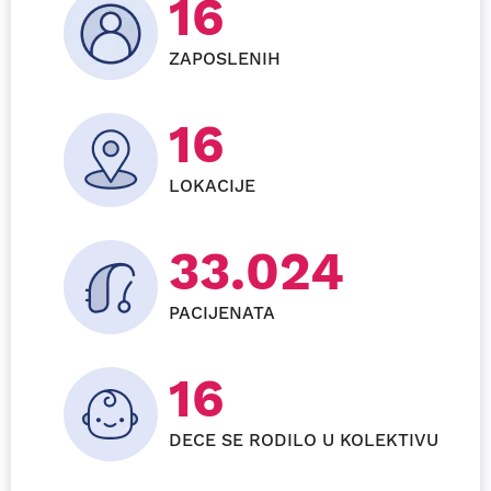
28
ZAPOSLENIH
24
LOKACIJE
57.792
PACIJENATA
27+
DECE SE RODILO U KOLEKTIVU